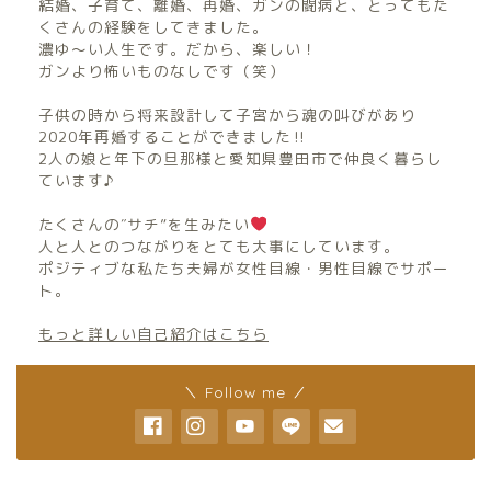
結婚、子育て、離婚、再婚、ガンの闘病と、とってもた
くさんの経験をしてきました。
濃ゆ〜い人生です。だから、楽しい！
ガンより怖いものなしです（笑）
子供の時から将来設計して子宮から魂の叫びがあり
2020年再婚することができました‼︎
2人の娘と年下の旦那様と愛知県豊田市で仲良く暮らし
ています♪
たくさんの″サチ”を生みたい
人と人とのつながりをとても大事にしています。
ポジティブな私たち夫婦が女性目線・男性目線でサポー
ト。
もっと詳しい自己紹介はこちら
＼ Follow me ／