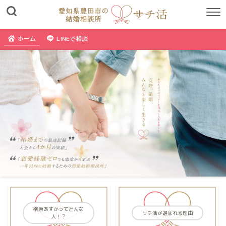
ホーム
LINEで相談
榊原あすかってどんな
サチ活が選ばれる理由
人！？