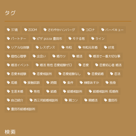
タグ
37歳
ZOOM
さわやかハンバーグ
コロナ
バーベキュー
パートナー
ピザ pizza 豊田市
モテる男
ライン
リアルな体験
レスポンス
令和
令和元年婚
伏見
個性心理學
出会い
婚カツ
婚活
婚活で一番大切な事
婚活イベント
婚活 男性 恋愛経験ゼロ
恋愛
恋愛初心者 婚活
恋愛未経験
恋愛相談所
恋愛経験なし
恋愛結婚
恋活
成婚
接触回数
時間
条件
榊原あすか
独身
生涯未婚
男性
結婚
結婚相談所
結婚相談所 成婚例
自己紹介
西三河結婚相談所
親コン
親婚活
豊田市
豊田市結婚相談所
検索