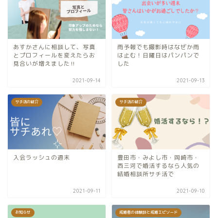
あすかさんに相談して、写真
雨予報でも撮影時はなぜか雨
とプロフィールを変えたらお
は止む！日曜日はパンパンで
見合いが増えました‼︎
した
2021-09-14
2021-09-13
サチ活の紹介
サチ活の紹介
入会ラッシュの週末
豊田市・みよし市・岡崎市・
西三河で婚活するなら人気の
結婚相談所サチ活で
2021-09-11
2021-09-10
お知らせ
成婚者の体験談と成婚エピソード