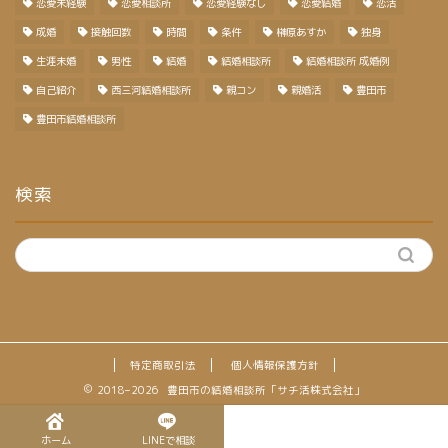
恋愛未経験
恋愛相談所
恋愛経験なし
恋愛結婚
恋活
成婚
接触回数
時間
条件
榊原あすか
独身
生涯未婚
男性
結婚
結婚相談所
結婚相談所 成婚例
自己紹介
西三河結婚相談所
親コン
親婚活
豊田市
豊田市結婚相談所
検索
特定商取引法
個人情報保護方針
2018–2026 豊田市の結婚相談所「サチ活株式会社」
ホーム
LINEで相談