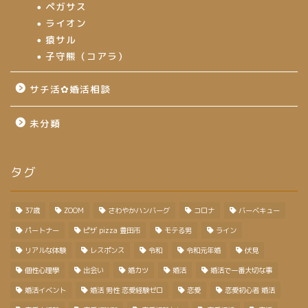
ペガサス
ライオン
猿サル
子守熊（コアラ）
サチ活✿婚活相談
未分類
タグ
37歳
ZOOM
さわやかハンバーグ
コロナ
バーベキュー
パートナー
ピザ pizza 豊田市
モテる男
ライン
リアルな体験
レスポンス
令和
令和元年婚
伏見
個性心理學
出会い
婚カツ
婚活
婚活で一番大切な事
婚活イベント
婚活 男性 恋愛経験ゼロ
恋愛
恋愛初心者 婚活