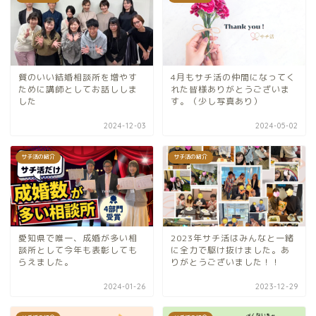
質のいい結婚相談所を増やす
4月もサチ活の仲間になってく
ために講師としてお話ししま
れた皆様ありがとうございま
した
す。（少し写真あり）
2024-12-03
2024-05-02
サチ活の紹介
サチ活の紹介
愛知県で唯一、成婚が多い相
2023年サチ活はみんなと一緒
談所として今年も表彰しても
に全力で駆け抜けました。あ
らえました。
りがとうございました！！
2024-01-26
2023-12-29