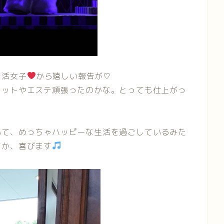
チ活女子
から嬉しい報告が♡
エットやエステ頑張ったのかな。とっても仕上がっ
。
いて、めっちゃハッピーな生活を過ごしているみた
すか、喜びます