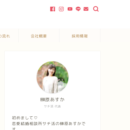
の流れ
会社概要
採用情報
榊原あすか
サチ活 代表
初めまして♡
恋愛結婚相談所サチ活の榊原あすかで
す。