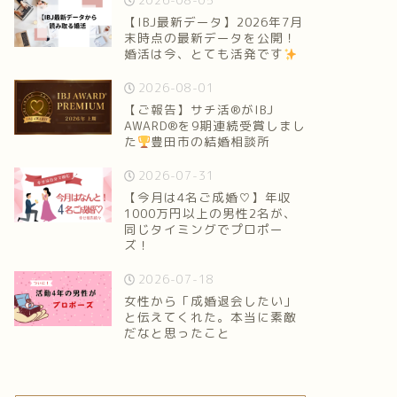
2026-08-05
【IBJ最新データ】2026年7月
末時点の最新データを公開！
婚活は今、とても活発です
2026-08-01
【ご報告】サチ活®がIBJ
AWARD®を9期連続受賞しまし
た
豊田市の結婚相談所
2026-07-31
【今月は4名ご成婚♡】年収
1000万円以上の男性2名が、
同じタイミングでプロポー
ズ！
2026-07-18
女性から「成婚退会したい」
と伝えてくれた。本当に素敵
だなと思ったこと