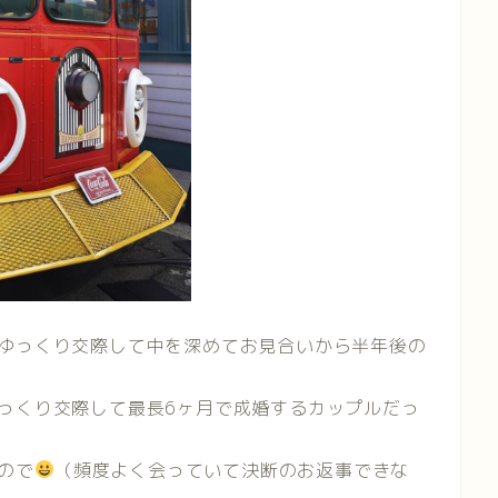
、ゆっくり交際して中を深めてお見合いから半年後の
っくり交際して最長6ヶ月で成婚するカップルだっ
ので
（頻度よく会っていて決断のお返事できな