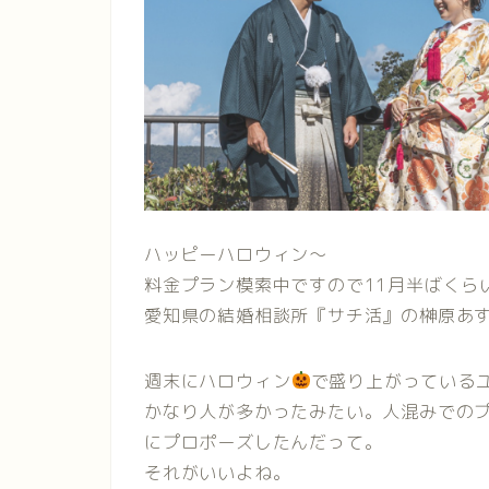
ハッピーハロウィン〜
料金プラン模索中ですので11月半ばくら
愛知県の結婚相談所『サチ活』の榊原あす
週末にハロウィン
で盛り上がっている
かなり人が多かったみたい。人混みでの
にプロポーズしたんだって。
それがいいよね。