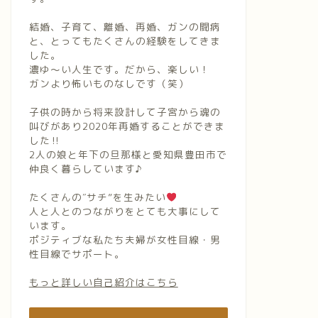
結婚、子育て、離婚、再婚、ガンの闘病
と、とってもたくさんの経験をしてきま
した。
濃ゆ〜い人生です。だから、楽しい！
ガンより怖いものなしです（笑）
子供の時から将来設計して子宮から魂の
叫びがあり2020年再婚することができま
した‼︎
2人の娘と年下の旦那様と愛知県豊田市で
仲良く暮らしています♪
たくさんの″サチ”を生みたい
人と人とのつながりをとても大事にして
います。
ポジティブな私たち夫婦が女性目線・男
性目線でサポート。
もっと詳しい自己紹介はこちら