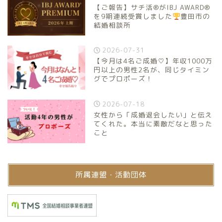
【ご報告】サチ活®がIBJ AWARD®
を9期連続受賞しました
豊田市の
結婚相談所
2026-07-31
【今月は4名ご成婚♡】年収1000万
円以上の男性2名が、同じタイミン
グでプロポーズ！
2026-07-18
女性から「成婚退会したい」と伝え
てくれた。本当に素敵だなと思った
こと
所属連盟・活動団体