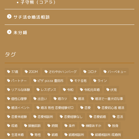
子守熊（コアラ）
サチ活✿婚活相談
未分類
タグ
37歳
ZOOM
さわやかハンバーグ
コロナ
バーベキュー
パートナー
ピザ pizza 豊田市
モテる男
ライン
リアルな体験
レスポンス
令和
令和元年婚
伏見
個性心理學
出会い
婚カツ
婚活
婚活で一番大切な事
婚活イベント
婚活 男性 恋愛経験ゼロ
恋愛
恋愛初心者 婚活
恋愛未経験
恋愛相談所
恋愛経験なし
恋愛結婚
恋活
成婚
接触回数
時間
条件
榊原あすか
独身
生涯未婚
男性
結婚
結婚相談所
結婚相談所 成婚例