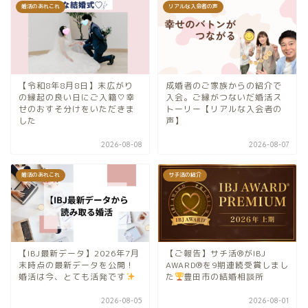
婚活のあれこれ
リアルな入会者の声
【令和8年8月8日】末広がり
成婚者のご家族からの紹介で
の縁起の良い日にご入籍♡幸
入会。ご縁がつないだ婚活ス
せのおすそ分けをいただきま
トーリー【リアルな入会者の
した
声】
2026-08-08
2026-08-07
婚活のあれこれ
サチ活の紹介
【IBJ最新データ】2026年7月
【ご報告】サチ活®がIBJ
末時点の最新データを公開！
AWARD®を9期連続受賞しまし
婚活は今、とても活発です
た
豊田市の結婚相談所
2026-08-05
2026-08-01