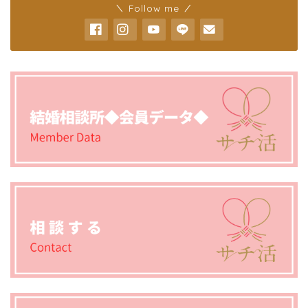
＼ Follow me ／