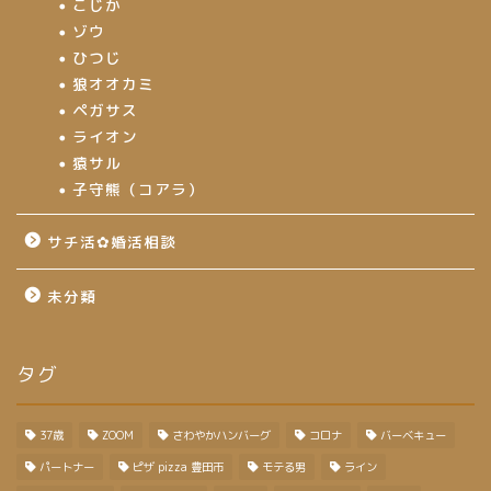
こじか
ゾウ
ひつじ
狼オオカミ
ペガサス
ライオン
猿サル
子守熊（コアラ）
サチ活✿婚活相談
未分類
タグ
37歳
ZOOM
さわやかハンバーグ
コロナ
バーベキュー
パートナー
ピザ pizza 豊田市
モテる男
ライン