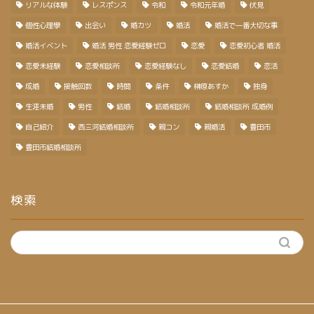
リアルな体験
レスポンス
令和
令和元年婚
伏見
個性心理學
出会い
婚カツ
婚活
婚活で一番大切な事
婚活イベント
婚活 男性 恋愛経験ゼロ
恋愛
恋愛初心者 婚活
恋愛未経験
恋愛相談所
恋愛経験なし
恋愛結婚
恋活
成婚
接触回数
時間
条件
榊原あすか
独身
生涯未婚
男性
結婚
結婚相談所
結婚相談所 成婚例
自己紹介
西三河結婚相談所
親コン
親婚活
豊田市
豊田市結婚相談所
検索