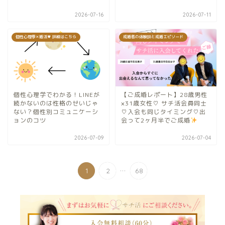
2026-07-16
2026-07-11
個性心理學✕婚活♥ 詳細はこちら
成婚者の体験談と成婚エピソード
個性心理学でわかる！LINEが
【ご成婚レポート】28歳男性
続かないのは性格のせいじゃ
×31歳女性♡ サチ活会員同士
ない？個性別コミュニケーシ
♡入会も同じタイミング♡出
ョンのコツ
会って2ヶ月半でご成婚
2026-07-09
2026-07-04
...
1
2
68