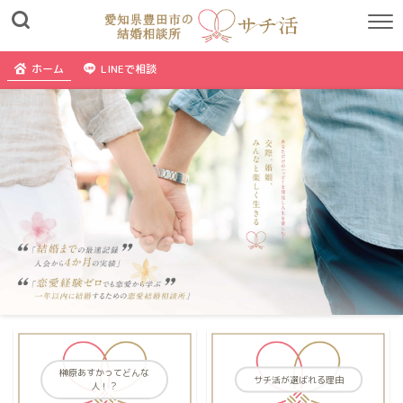
ホーム
LINEで相談
榊原あすかってどんな
サチ活が選ばれる理由
人！？