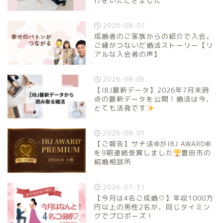
けをいただきました
2026-08-07
成婚者のご家族からの紹介で入会。
ご縁がつないだ婚活ストーリー【リ
アルな入会者の声】
2026-08-05
【IBJ最新データ】2026年7月末時
点の最新データを公開！婚活は今、
とても活発です
2026-08-01
【ご報告】サチ活®がIBJ AWARD®
を9期連続受賞しました
豊田市の
結婚相談所
2026-07-31
【今月は4名ご成婚♡】年収1000万
円以上の男性2名が、同じタイミン
グでプロポーズ！