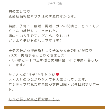
サチ活 代表
初めまして♡
恋愛結婚相談所サチ活の榊原あすかです。
結婚、子育て、離婚、再婚、ガンの闘病と、とってもた
くさんの経験をしてきました。
濃ゆ〜い人生です。だから、楽しい！
ガンより怖いものなしです（笑）
子供の時から将来設計して子宮から魂の叫びがあり
2020年再婚することができました‼︎
2人の娘と年下の旦那様と愛知県豊田市で仲良く暮らし
ています♪
たくさんの″サチ”を生みたい
人と人とのつながりをとても大事にしています。
ポジティブな私たち夫婦が女性目線・男性目線でサポー
ト。
もっと詳しい自己紹介はこちら