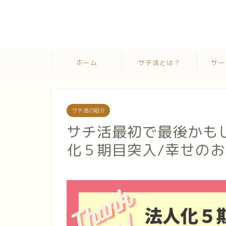
ホーム
サチ活とは？
サー
サチ活の紹介
サチ活最初で最後かも
化５期目突入/幸せの