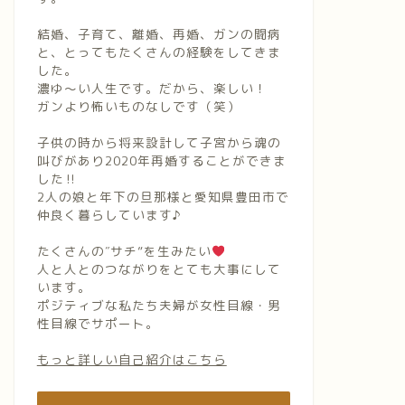
結婚、子育て、離婚、再婚、ガンの闘病
と、とってもたくさんの経験をしてきま
した。
濃ゆ〜い人生です。だから、楽しい！
ガンより怖いものなしです（笑）
子供の時から将来設計して子宮から魂の
叫びがあり2020年再婚することができま
した‼︎
2人の娘と年下の旦那様と愛知県豊田市で
仲良く暮らしています♪
たくさんの″サチ”を生みたい
人と人とのつながりをとても大事にして
います。
ポジティブな私たち夫婦が女性目線・男
性目線でサポート。
もっと詳しい自己紹介はこちら