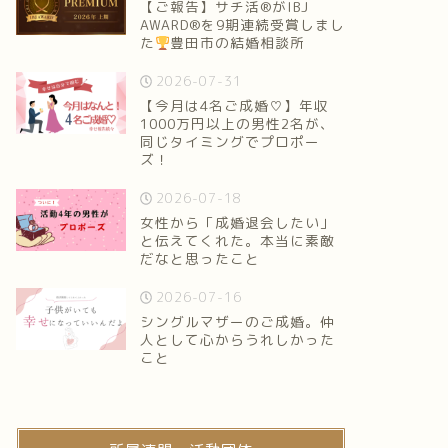
【ご報告】サチ活®がIBJ
AWARD®を9期連続受賞しまし
た
豊田市の結婚相談所
2026-07-31
【今月は4名ご成婚♡】年収
1000万円以上の男性2名が、
同じタイミングでプロポー
ズ！
2026-07-18
女性から「成婚退会したい」
と伝えてくれた。本当に素敵
だなと思ったこと
2026-07-16
シングルマザーのご成婚。仲
人として心からうれしかった
こと