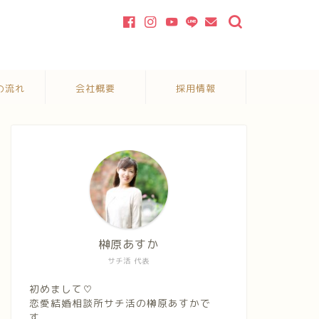
の流れ
会社概要
採用情報
榊原あすか
サチ活 代表
初めまして♡
恋愛結婚相談所サチ活の榊原あすかで
す。