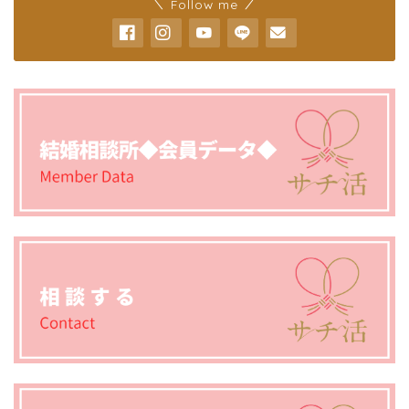
＼ Follow me ／