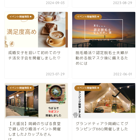
2024-09-03
2023-08-29
イベント開催報告★
イベント開催報告★
成婚女子を招いて初めてのサ
脱毛婚活♡認定脱毛士夫婦が
チ活女子会を開催しました♡
勧める脱マスク後に備えるた
めには
2023-07-29
2022-06-01
イベント開催報告★
イベント開催報告★
【大盛況】岡崎のちばる食堂
グランドティアラ岡崎にてグ
で貸し切り婚活イベント開催
ランピングBBQ開催しました
しました♪カップルさん
は。。。