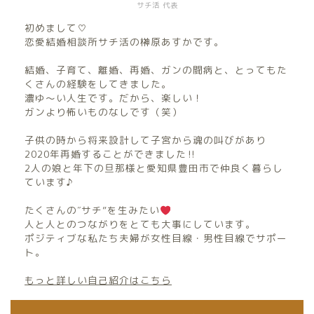
サチ活 代表
初めまして♡
恋愛結婚相談所サチ活の榊原あすかです。
結婚、子育て、離婚、再婚、ガンの闘病と、とってもた
くさんの経験をしてきました。
濃ゆ〜い人生です。だから、楽しい！
ガンより怖いものなしです（笑）
子供の時から将来設計して子宮から魂の叫びがあり
2020年再婚することができました‼︎
2人の娘と年下の旦那様と愛知県豊田市で仲良く暮らし
ています♪
たくさんの″サチ”を生みたい
人と人とのつながりをとても大事にしています。
ポジティブな私たち夫婦が女性目線・男性目線でサポー
ト。
もっと詳しい自己紹介はこちら