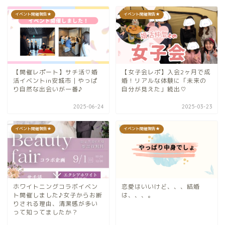
イベント開催報告★
イベント開催報告★
【開催レポート】サチ活♡婚
【女子会レポ】入会2ヶ月で成
活イベントin安城市｜やっぱ
婚！リアルな体験に「未来の
り自然な出会いが一番♪
自分が見えた」続出♡
2025-06-24
2025-03-23
イベント開催報告★
イベント開催報告★
ホワイトニングコラボイベン
恋愛はいいけど、、、結婚
ト開催しました♪女子からお断
は、、、。
りされる理由、清潔感が多い
って知ってましたか？