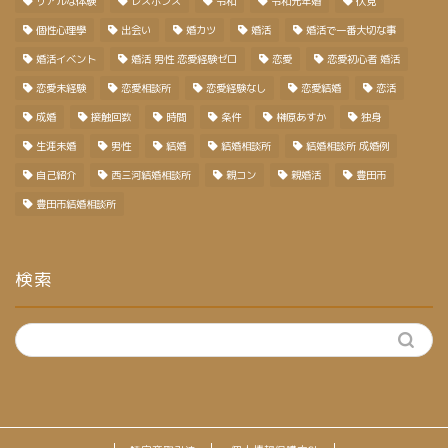
リアルな体験
レスポンス
令和
令和元年婚
伏見
個性心理學
出会い
婚カツ
婚活
婚活で一番大切な事
婚活イベント
婚活 男性 恋愛経験ゼロ
恋愛
恋愛初心者 婚活
恋愛未経験
恋愛相談所
恋愛経験なし
恋愛結婚
恋活
成婚
接触回数
時間
条件
榊原あすか
独身
生涯未婚
男性
結婚
結婚相談所
結婚相談所 成婚例
自己紹介
西三河結婚相談所
親コン
親婚活
豊田市
豊田市結婚相談所
検索