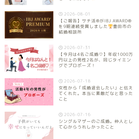
2026-08-01
【ご報告】サチ活®がIBJ AWARD®
を9期連続受賞しました
豊田市の
結婚相談所
2026-07-31
【今月は4名ご成婚♡】年収1000万
円以上の男性2名が、同じタイミン
グでプロポーズ！
2026-07-18
女性から「成婚退会したい」と伝え
てくれた。本当に素敵だなと思った
こと
2026-07-16
シングルマザーのご成婚。仲人とし
て心からうれしかったこと