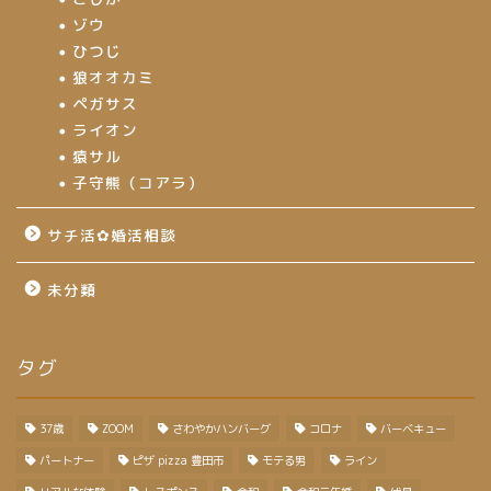
ゾウ
ひつじ
狼オオカミ
ペガサス
ライオン
猿サル
子守熊（コアラ）
サチ活✿婚活相談
未分類
タグ
37歳
ZOOM
さわやかハンバーグ
コロナ
バーベキュー
パートナー
ピザ pizza 豊田市
モテる男
ライン