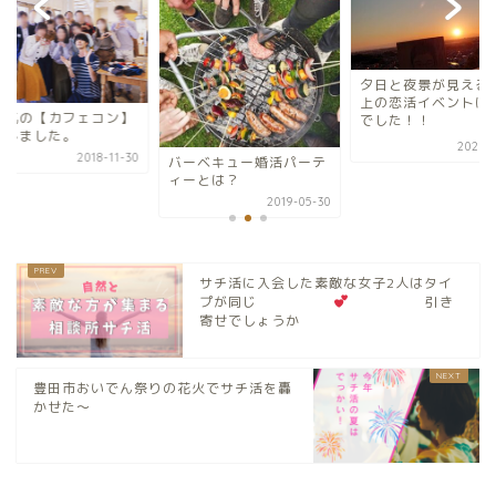
夕日と夜景が見える
上の恋活イベントは
人気の【カフェコン】
でした！！
催しました。
2021-0
2018-11-30
バーベキュー婚活パーテ
ィーとは？
2019-05-30
サチ活に入会した素敵な女子2人はタイ
プが同じ
引き
寄せでしょうか
豊田市おいでん祭りの花火でサチ活を轟
かせた〜