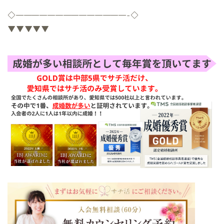
◇
——————————————-
◇
▼▼▼▼▼