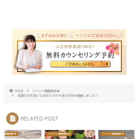
HOME
イベント開催報告★
成婚女子を招いて初めてのサチ活女子会を開催しました♡
RELATED POST
ント開催報告★
イベント開催報告★
イベント開催報告★