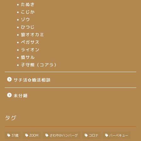
たぬき
こじか
ゾウ
ひつじ
狼オオカミ
ペガサス
ライオン
猿サル
子守熊（コアラ）
サチ活✿婚活相談
未分類
タグ
37歳
ZOOM
さわやかハンバーグ
コロナ
バーベキュー