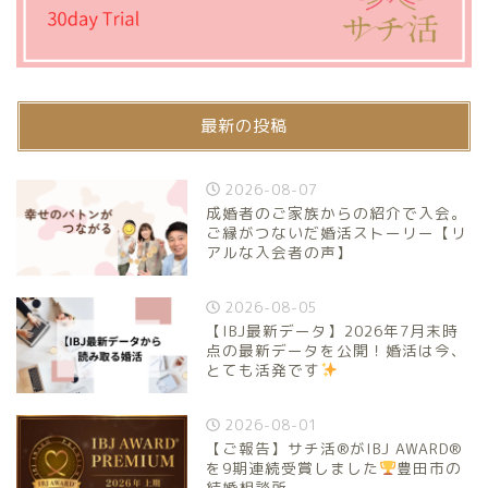
最新の投稿
2026-08-07
成婚者のご家族からの紹介で入会。
ご縁がつないだ婚活ストーリー【リ
アルな入会者の声】
2026-08-05
【IBJ最新データ】2026年7月末時
点の最新データを公開！婚活は今、
とても活発です
2026-08-01
【ご報告】サチ活®がIBJ AWARD®
を9期連続受賞しました
豊田市の
結婚相談所