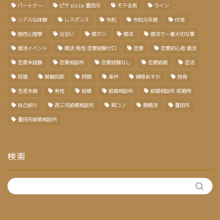
パートナー
ピザ pizza 豊田市
モテる男
ライン
リアルな体験
レスポンス
令和
令和元年婚
伏見
個性心理學
出会い
婚カツ
婚活
婚活で一番大切な事
婚活イベント
婚活 男性 恋愛経験ゼロ
恋愛
恋愛初心者 婚活
恋愛未経験
恋愛相談所
恋愛経験なし
恋愛結婚
恋活
成婚
接触回数
時間
条件
榊原あすか
独身
生涯未婚
男性
結婚
結婚相談所
結婚相談所 成婚例
自己紹介
西三河結婚相談所
親コン
親婚活
豊田市
豊田市結婚相談所
検索