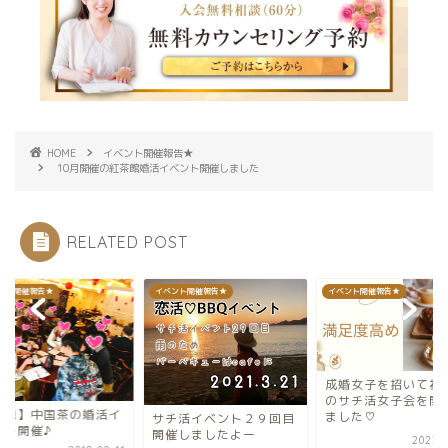
HOME
イベント開催報告★
10月開催の紅茶館婚活イベント開催しました
RELATED POST
ント開催報告★
イベント開催報告★
イベント開催報告★
成婚女子を招いて初めて
のサチ活女子会を開催し
【茶縁】中国茶の婚
ました♡
チ活イベント２９回目
ベント開催♪
催しましたよー
2023-07-29