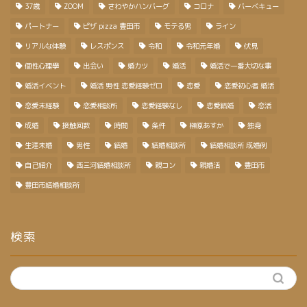
37歳
ZOOM
さわやかハンバーグ
コロナ
バーベキュー
パートナー
ピザ pizza 豊田市
モテる男
ライン
リアルな体験
レスポンス
令和
令和元年婚
伏見
個性心理學
出会い
婚カツ
婚活
婚活で一番大切な事
婚活イベント
婚活 男性 恋愛経験ゼロ
恋愛
恋愛初心者 婚活
恋愛未経験
恋愛相談所
恋愛経験なし
恋愛結婚
恋活
成婚
接触回数
時間
条件
榊原あすか
独身
生涯未婚
男性
結婚
結婚相談所
結婚相談所 成婚例
自己紹介
西三河結婚相談所
親コン
親婚活
豊田市
豊田市結婚相談所
検索