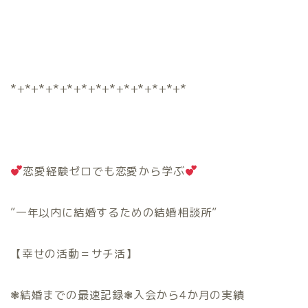
*+*+*+*+*+*+*+*+*+*+*+*+*
恋愛経験ゼロでも恋愛から学ぶ
”一年以内に結婚するための結婚相談所”
【幸せの活動＝サチ活】
❃結婚までの最速記録❃入会から4か月の実績