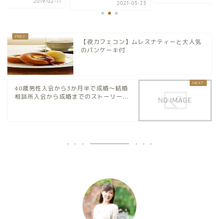
2019-
2021-03-23
【夜カフェコン】ムレスナティーと大人気
のパンケーキ付
40歳男性入会から3か月半で成婚～結婚
相談所入会から成婚までのストーリー...