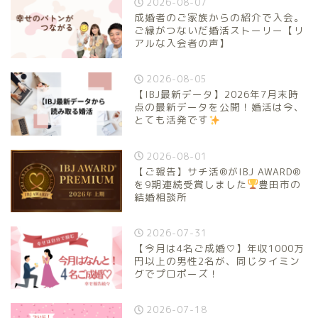
2026-08-07
成婚者のご家族からの紹介で入会。
ご縁がつないだ婚活ストーリー【リ
アルな入会者の声】
2026-08-05
【IBJ最新データ】2026年7月末時
点の最新データを公開！婚活は今、
とても活発です
2026-08-01
【ご報告】サチ活®がIBJ AWARD®
を9期連続受賞しました
豊田市の
結婚相談所
2026-07-31
【今月は4名ご成婚♡】年収1000万
円以上の男性2名が、同じタイミン
グでプロポーズ！
2026-07-18