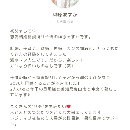
榊原あすか
サチ活 代表
初めまして♡
恋愛結婚相談所サチ活の榊原あすかです。
結婚、子育て、離婚、再婚、ガンの闘病と、とってもた
くさんの経験をしてきました。
濃ゆ〜い人生です。だから、楽しい！
ガンより怖いものなしです（笑）
子供の時から将来設計して子宮から魂の叫びがあり
2020年再婚することができました‼︎
2人の娘と年下の旦那様と愛知県豊田市で仲良く暮らし
ています♪
たくさんの″サチ”を生みたい
人と人とのつながりをとても大事にしています。
ポジティブな私たち夫婦が女性目線・男性目線でサポー
ト。