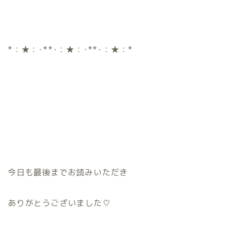
*：★：･**･：★：･**･：★：*
今日も最後までお読みいただき
ありがとうございました♡