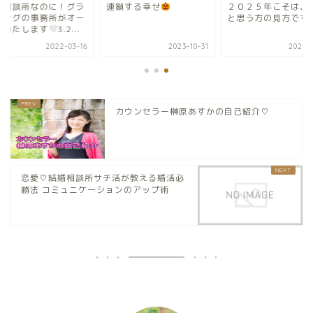
婚相談所なのに！グラ
連鎖する幸せ
２０２５年こそは、
ピングの事務所がオー
と思う方の見方です
ンいたします
3.2...
2022-03-16
2023-10-31
2025-0
カウンセラー榊原あすかの自己紹介♡
恋愛♡結婚相談所サチ活が教える婚活必
勝法 コミュニケーションのアップ術