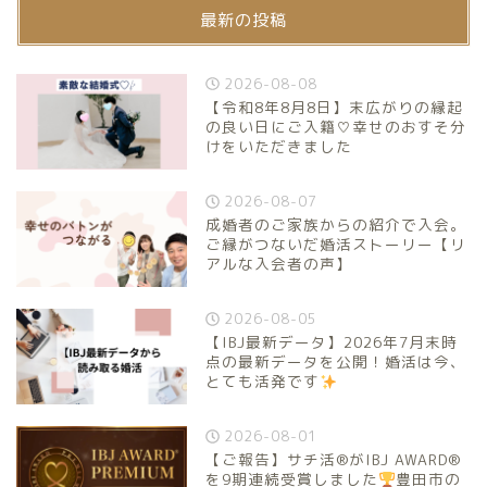
最新の投稿
2026-08-08
【令和8年8月8日】末広がりの縁起
の良い日にご入籍♡幸せのおすそ分
けをいただきました
2026-08-07
成婚者のご家族からの紹介で入会。
ご縁がつないだ婚活ストーリー【リ
アルな入会者の声】
2026-08-05
【IBJ最新データ】2026年7月末時
点の最新データを公開！婚活は今、
とても活発です
2026-08-01
【ご報告】サチ活®がIBJ AWARD®
を9期連続受賞しました
豊田市の