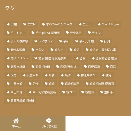
タグ
37歳
ZOOM
さわやかハンバーグ
コロナ
バーベキュー
パートナー
ピザ pizza 豊田市
モテる男
ライン
リアルな体験
レスポンス
令和
令和元年婚
伏見
個性心理學
出会い
婚カツ
婚活
婚活で一番大切な事
婚活イベント
婚活 男性 恋愛経験ゼロ
恋愛
恋愛初心者 婚活
恋愛未経験
恋愛相談所
恋愛経験なし
恋愛結婚
恋活
成婚
接触回数
時間
条件
榊原あすか
独身
生涯未婚
男性
結婚
結婚相談所
結婚相談所 成婚例
自己紹介
西三河結婚相談所
親コン
親婚活
豊田市
豊田市結婚相談所
検索
ホーム
LINEで相談