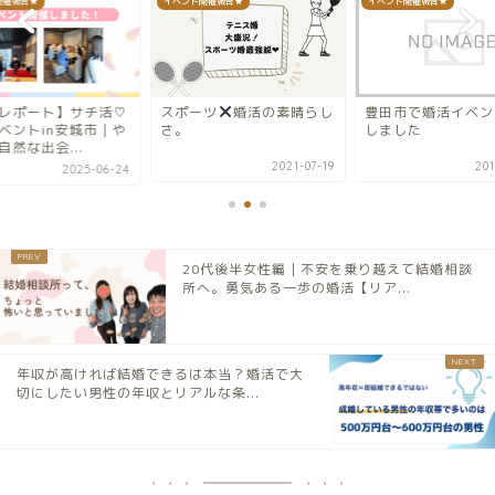
開催報告★
イベント開催報告★
イベント開催報告★
レポート】サチ活♡
スポーツ
婚活の素晴らし
豊田市で婚活イベン
ベントin安城市｜や
さ。
しました
自然な出会...
2021-07-19
201
2025-06-24
20代後半女性編｜不安を乗り越えて結婚相談
所へ。勇気ある一歩の婚活【リア...
年収が高ければ結婚できるは本当？婚活で大
切にしたい男性の年収とリアルな条...