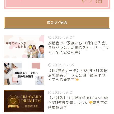
最新の投稿
2026-08-07
成婚者のご家族からの紹介で入会。
ご縁がつないだ婚活ストーリー【リ
アルな入会者の声】
2026-08-05
【IBJ最新データ】2026年7月末時
点の最新データを公開！婚活は今、
とても活発です
2026-08-01
【ご報告】サチ活®がIBJ AWARD®
を9期連続受賞しました
豊田市の
結婚相談所