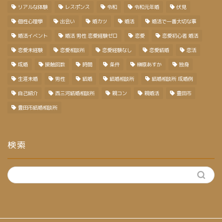
リアルな体験
レスポンス
令和
令和元年婚
伏見
個性心理學
出会い
婚カツ
婚活
婚活で一番大切な事
婚活イベント
婚活 男性 恋愛経験ゼロ
恋愛
恋愛初心者 婚活
恋愛未経験
恋愛相談所
恋愛経験なし
恋愛結婚
恋活
成婚
接触回数
時間
条件
榊原あすか
独身
生涯未婚
男性
結婚
結婚相談所
結婚相談所 成婚例
自己紹介
西三河結婚相談所
親コン
親婚活
豊田市
豊田市結婚相談所
検索