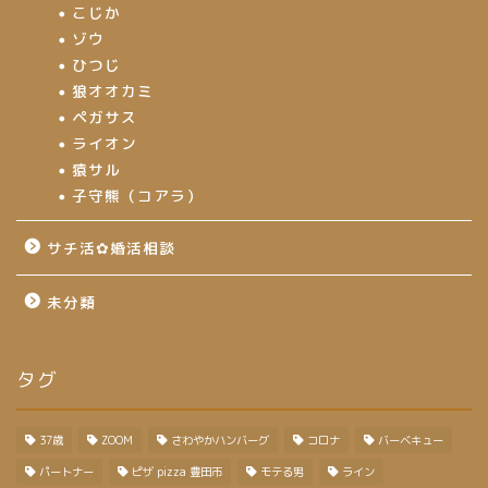
こじか
ゾウ
ひつじ
狼オオカミ
ペガサス
ライオン
猿サル
子守熊（コアラ）
サチ活✿婚活相談
未分類
タグ
37歳
ZOOM
さわやかハンバーグ
コロナ
バーベキュー
パートナー
ピザ pizza 豊田市
モテる男
ライン