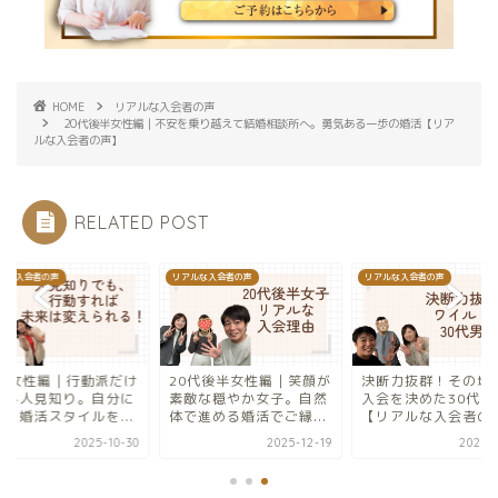
HOME
リアルな入会者の声
20代後半女性編｜不安を乗り越えて結婚相談所へ。勇気ある一歩の婚活【リア
ルな入会者の声】
RELATED POST
ルな入会者の声
リアルな入会者の声
リアルな入会者の声
0代後半女性編｜笑顔が
決断力抜群！その場で即
30代女性編｜行動派
敵な穏やか女子。自然
入会を決めた30代男性
ど少し人見知り。自
で進める婚活でご縁...
【リアルな入会者の声】
合った婚活スタイルを.
2025-12-19
2025-09-16
2025-1