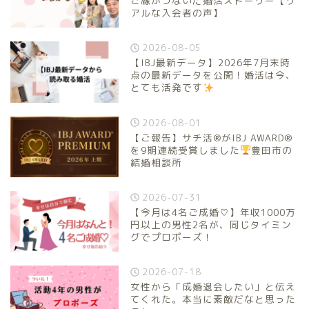
ご縁がつないだ婚活ストーリー【リ
アルな入会者の声】
2026-08-05
【IBJ最新データ】2026年7月末時
点の最新データを公開！婚活は今、
とても活発です
2026-08-01
【ご報告】サチ活®がIBJ AWARD®
を9期連続受賞しました
豊田市の
結婚相談所
2026-07-31
【今月は4名ご成婚♡】年収1000万
円以上の男性2名が、同じタイミン
グでプロポーズ！
2026-07-18
女性から「成婚退会したい」と伝え
てくれた。本当に素敵だなと思った