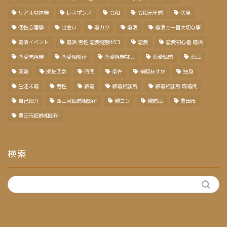
リアルな体験
レスポンス
令和
令和元年婚
伏見
個性心理學
出会い
婚カツ
婚活
婚活で一番大切な事
婚活イベント
婚活 男性 恋愛経験ゼロ
恋愛
恋愛初心者 婚活
恋愛未経験
恋愛相談所
恋愛経験なし
恋愛結婚
恋活
成婚
接触回数
時間
条件
榊原あすか
独身
生涯未婚
男性
結婚
結婚相談所
結婚相談所 成婚例
自己紹介
西三河結婚相談所
親コン
親婚活
豊田市
豊田市結婚相談所
検索