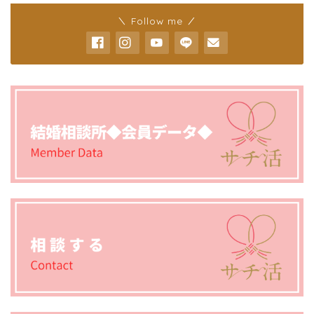
＼ Follow me ／