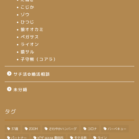
こじか
ゾウ
ひつじ
狼オオカミ
ペガサス
ライオン
猿サル
子守熊（コアラ）
サチ活✿婚活相談
未分類
タグ
37歳
ZOOM
さわやかハンバーグ
コロナ
バーベキュー
パートナー
ピザ pizza 豊田市
モテる男
ライン