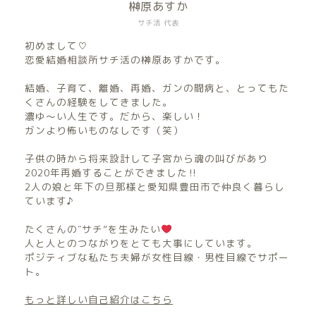
榊原あすか
サチ活 代表
初めまして♡
恋愛結婚相談所サチ活の榊原あすかです。
結婚、子育て、離婚、再婚、ガンの闘病と、とってもた
くさんの経験をしてきました。
濃ゆ〜い人生です。だから、楽しい！
ガンより怖いものなしです（笑）
子供の時から将来設計して子宮から魂の叫びがあり
2020年再婚することができました‼︎
2人の娘と年下の旦那様と愛知県豊田市で仲良く暮らし
ています♪
たくさんの″サチ”を生みたい
人と人とのつながりをとても大事にしています。
ポジティブな私たち夫婦が女性目線・男性目線でサポー
ト。
もっと詳しい自己紹介はこちら