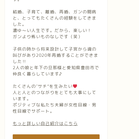
結婚、子育て、離婚、再婚、ガンの闘病
と、とってもたくさんの経験をしてきま
した。
濃ゆ〜い人生です。だから、楽しい！
ガンより怖いものなしです（笑）
子供の時から将来設計して子宮から魂の
叫びがあり2020年再婚することができま
した‼︎
2人の娘と年下の旦那様と愛知県豊田市で
仲良く暮らしています♪
たくさんの″サチ”を生みたい
人と人とのつながりをとても大事にして
います。
ポジティブな私たち夫婦が女性目線・男
性目線でサポート。
もっと詳しい自己紹介はこちら