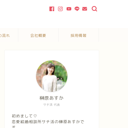
の流れ
会社概要
採用情報
榊原あすか
サチ活 代表
初めまして♡
恋愛結婚相談所サチ活の榊原あすかで
す。