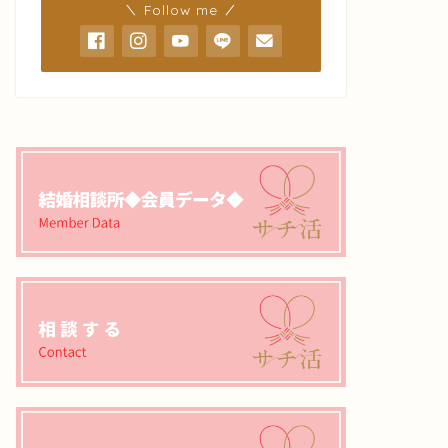
＼ Follow me ／