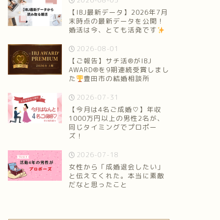
2026-08-05
【IBJ最新データ】2026年7月
末時点の最新データを公開！
婚活は今、とても活発です
2026-08-01
【ご報告】サチ活®がIBJ
AWARD®を9期連続受賞しまし
た
豊田市の結婚相談所
2026-07-31
【今月は4名ご成婚♡】年収
1000万円以上の男性2名が、
同じタイミングでプロポー
ズ！
2026-07-18
女性から「成婚退会したい」
と伝えてくれた。本当に素敵
だなと思ったこと