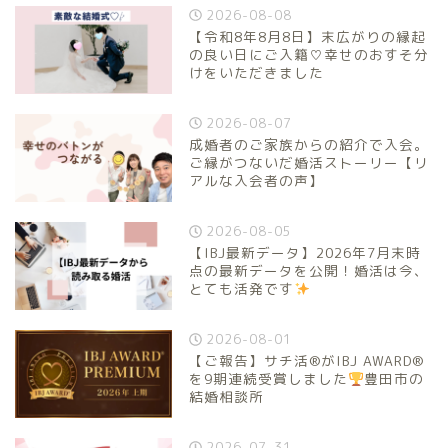
2026-08-08
【令和8年8月8日】末広がりの縁起
の良い日にご入籍♡幸せのおすそ分
けをいただきました
2026-08-07
成婚者のご家族からの紹介で入会。
ご縁がつないだ婚活ストーリー【リ
アルな入会者の声】
2026-08-05
【IBJ最新データ】2026年7月末時
点の最新データを公開！婚活は今、
とても活発です
2026-08-01
【ご報告】サチ活®がIBJ AWARD®
を9期連続受賞しました
豊田市の
結婚相談所
2026-07-31