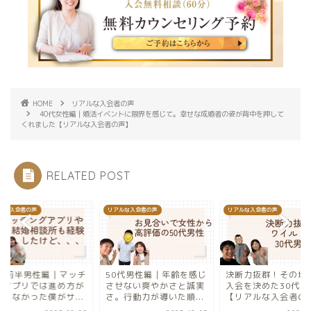
HOME
リアルな入会者の声
40代女性編｜婚活イベントに限界を感じて。幸せな成婚者の姿が背中を押して
くれました【リアルな入会者の声】
RELATED POST
ルな入会者の声
リアルな入会者の声
リアルな入会者の声
0代前半男性編｜マッチ
50代男性編｜年齢を感じ
決断力抜群！その場
グアプリでは進め方が
させない爽やかさと誠実
入会を決めた30代男
からなかった僕がサ...
さ。行動力が導いた順...
【リアルな入会者の