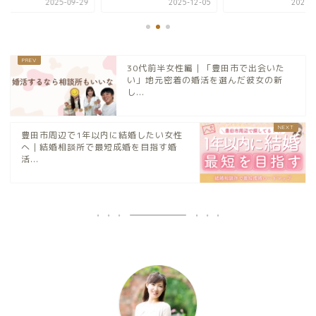
2025-09-29
2025-12-05
2025-0
30代前半女性編｜「豊田市で出会いた
い」地元密着の婚活を選んだ彼女の新
し...
豊田市周辺で1年以内に結婚したい女性
へ｜結婚相談所で最短成婚を目指す婚
活...