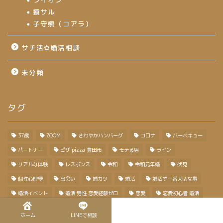
猿サル
子守熊（コアラ）
サチ活✿婚活相談
未分類
タグ
37歳
ZOOM
さわやかハンバーグ
コロナ
バーベキュー
パートナー
ピザ pizza 豊田市
モテる男
ライン
リアルな体験
レスポンス
令和
令和元年婚
伏見
個性心理學
出会い
婚カツ
婚活
婚活で一番大切な事
婚活イベント
婚活 男性 恋愛経験ゼロ
恋愛
恋愛初心者 婚活
恋愛未経験
恋愛相談所
恋愛経験なし
恋愛結婚
恋活
ホーム
LINEで相談
成婚
接触回数
時間
条件
榊原あすか
独身