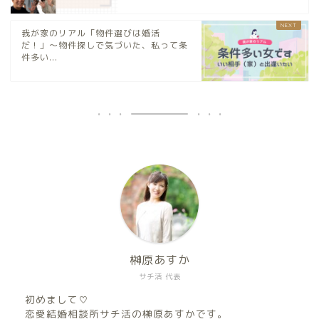
我が家のリアル「物件選びは婚活
だ！」〜物件探しで気づいた、私って条
件多い...
榊原あすか
サチ活 代表
初めまして♡
恋愛結婚相談所サチ活の榊原あすかです。