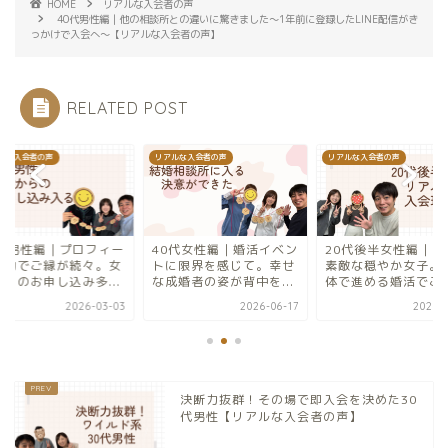
HOME
リアルな入会者の声
40代男性編｜他の相談所との違いに驚きました〜1年前に登録したLINE配信がき
っかけで入会へ〜【リアルな入会者の声】
RELATED POST
ルな入会者の声
リアルな入会者の声
リアルな入会者の声
0代男性編｜プロフィー
40代女性編｜婚活イベン
20代後半女性編｜笑
の力でご縁が続々。女
トに限界を感じて。幸せ
素敵な穏やか女子。
からのお申し込み多...
な成婚者の姿が背中を...
体で進める婚活でご縁.
2026-03-03
2026-06-17
2025-1
決断力抜群！その場で即入会を決めた30
代男性【リアルな入会者の声】