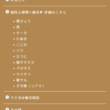
個性心理學✕婚活♥ 詳細はこちら
黒ひょう
虎
チータ
たぬき
こじか
ゾウ
ひつじ
狼オオカミ
ペガサス
ライオン
猿サル
子守熊（コアラ）
サチ活✿婚活相談
未分類