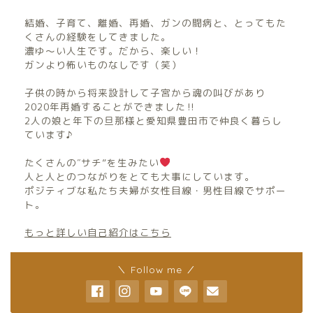
結婚、子育て、離婚、再婚、ガンの闘病と、とってもた
くさんの経験をしてきました。
濃ゆ〜い人生です。だから、楽しい！
ガンより怖いものなしです（笑）
子供の時から将来設計して子宮から魂の叫びがあり
2020年再婚することができました‼︎
2人の娘と年下の旦那様と愛知県豊田市で仲良く暮らし
ています♪
たくさんの″サチ”を生みたい
人と人とのつながりをとても大事にしています。
ポジティブな私たち夫婦が女性目線・男性目線でサポー
ト。
もっと詳しい自己紹介はこちら
＼ Follow me ／