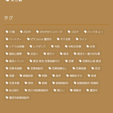
タグ
37歳
ZOOM
さわやかハンバーグ
コロナ
バーベキュー
パートナー
ピザ pizza 豊田市
モテる男
ライン
リアルな体験
レスポンス
令和
令和元年婚
伏見
個性心理學
出会い
婚カツ
婚活
婚活で一番大切な事
婚活イベント
婚活 男性 恋愛経験ゼロ
恋愛
恋愛初心者 婚活
恋愛未経験
恋愛相談所
恋愛経験なし
恋愛結婚
恋活
成婚
接触回数
時間
条件
榊原あすか
独身
生涯未婚
男性
結婚
結婚相談所
結婚相談所 成婚例
自己紹介
西三河結婚相談所
親コン
親婚活
豊田市
豊田市結婚相談所