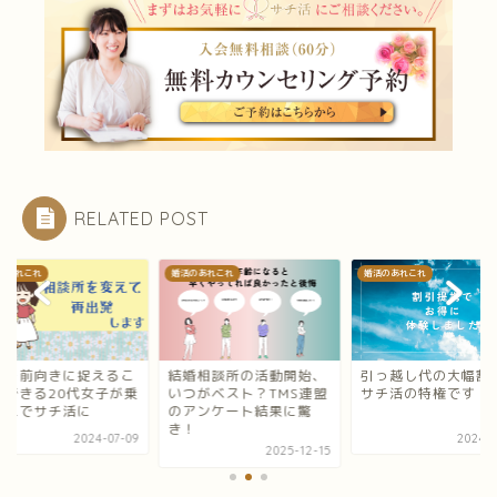
RELATED POST
のあれこれ
婚活のあれこれ
婚活のあれこれ
婚相談所の活動開始、
引っ越し代の大幅割引は
物事を前向きに捉え
つがベスト？TMS連盟
サチ活の特権です！！
とのできる20代女子
アンケート結果に驚
り換えでサチ活に
！
2024-05-09
2024-0
2025-12-15