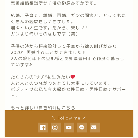
恋愛結婚相談所サチ活の榊原あすかです。
結婚、子育て、離婚、再婚、ガンの闘病と、とってもた
くさんの経験をしてきました。
濃ゆ〜い人生です。だから、楽しい！
ガンより怖いものなしです（笑）
子供の時から将来設計して子宮から魂の叫びがあり
2020年再婚することができました‼︎
2人の娘と年下の旦那様と愛知県豊田市で仲良く暮らし
ています♪
たくさんの″サチ”を生みたい
人と人とのつながりをとても大事にしています。
ポジティブな私たち夫婦が女性目線・男性目線でサポー
ト。
もっと詳しい自己紹介はこちら
＼ Follow me ／