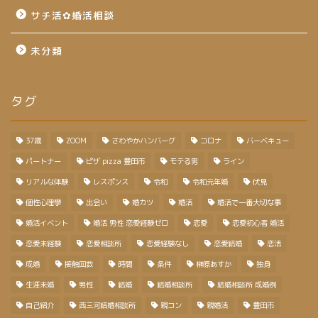
サチ活✿婚活相談
未分類
タグ
37歳
ZOOM
さわやかハンバーグ
コロナ
バーベキュー
パートナー
ピザ pizza 豊田市
モテる男
ライン
リアルな体験
レスポンス
令和
令和元年婚
伏見
個性心理學
出会い
婚カツ
婚活
婚活で一番大切な事
婚活イベント
婚活 男性 恋愛経験ゼロ
恋愛
恋愛初心者 婚活
恋愛未経験
恋愛相談所
恋愛経験なし
恋愛結婚
恋活
成婚
接触回数
時間
条件
榊原あすか
独身
生涯未婚
男性
結婚
結婚相談所
結婚相談所 成婚例
自己紹介
西三河結婚相談所
親コン
親婚活
豊田市