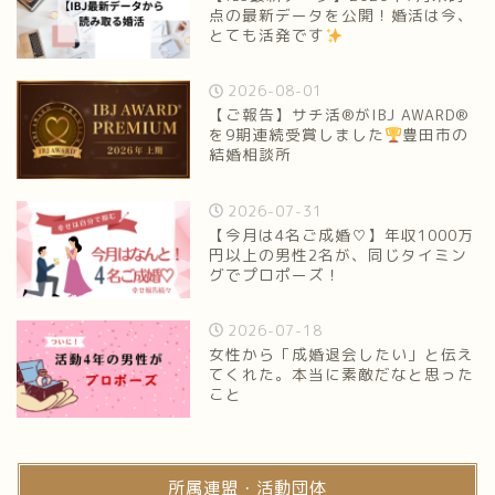
点の最新データを公開！婚活は今、
とても活発です
2026-08-01
【ご報告】サチ活®がIBJ AWARD®
を9期連続受賞しました
豊田市の
結婚相談所
2026-07-31
【今月は4名ご成婚♡】年収1000万
円以上の男性2名が、同じタイミン
グでプロポーズ！
2026-07-18
女性から「成婚退会したい」と伝え
てくれた。本当に素敵だなと思った
こと
所属連盟・活動団体