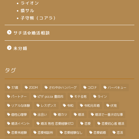
ライオン
猿サル
子守熊（コアラ）
サチ活✿婚活相談
未分類
タグ
37歳
ZOOM
さわやかハンバーグ
コロナ
バーベキュー
パートナー
ピザ pizza 豊田市
モテる男
ライン
リアルな体験
レスポンス
令和
令和元年婚
伏見
個性心理學
出会い
婚カツ
婚活
婚活で一番大切な事
婚活イベント
婚活 男性 恋愛経験ゼロ
恋愛
恋愛初心者 婚活
恋愛未経験
恋愛相談所
恋愛経験なし
恋愛結婚
恋活