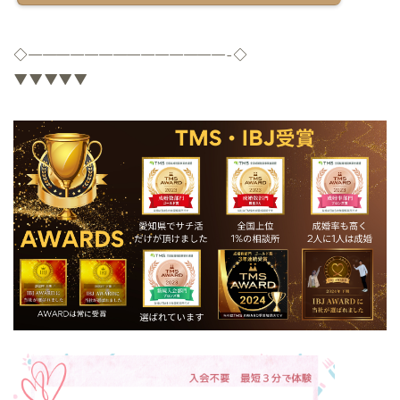
◇
——————————————-
◇
▼▼▼▼▼