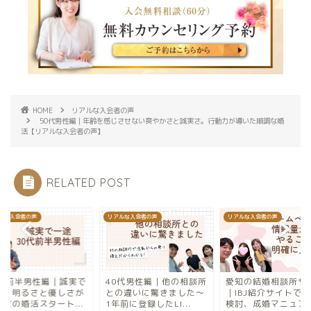
HOME
リアルな入会者の声
50代男性編｜年齢を感じさせない爽やかさと誠実さ。行動力が導いた順調な婚
活【リアルな入会者の声】
RELATED POST
ルな入会者の声
リアルな入会者の声
リアルな入会者の声
0代前半男性編｜誠実で
40代男性編｜他の相談所
愛知の結婚相談所サ
途。明るさと優しさが
との違いに驚きました〜
｜IBJ紹介サイトで
る彼の婚活スタート...
1年前に登録したLI...
検討、成婚マニュアル.