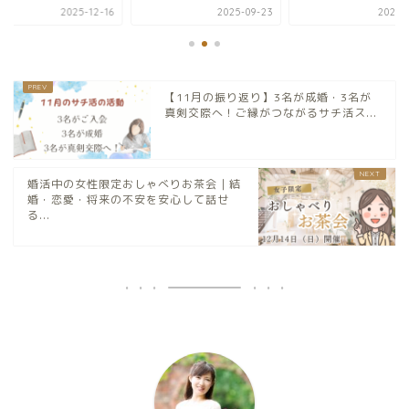
2025-12-16
2025-09-23
2025-0
【11月の振り返り】3名が成婚・3名が
真剣交際へ！ご縁がつながるサチ活ス...
婚活中の女性限定おしゃべりお茶会｜結
婚・恋愛・将来の不安を安心して話せ
る...