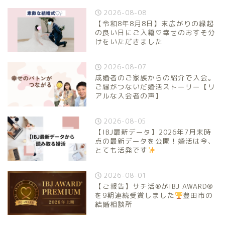
2026-08-08
【令和8年8月8日】末広がりの縁起
の良い日にご入籍♡幸せのおすそ分
けをいただきました
2026-08-07
成婚者のご家族からの紹介で入会。
ご縁がつないだ婚活ストーリー【リ
アルな入会者の声】
2026-08-05
【IBJ最新データ】2026年7月末時
点の最新データを公開！婚活は今、
とても活発です
2026-08-01
【ご報告】サチ活®がIBJ AWARD®
を9期連続受賞しました
豊田市の
結婚相談所