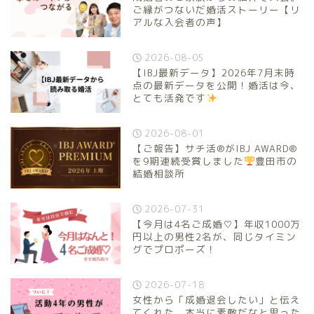
ご縁がつないだ婚活ストーリー【リ
アルな入会者の声】
2026-08-05
【IBJ最新データ】2026年7月末時
点の最新データを公開！婚活は今、
とても活発です
2026-08-01
【ご報告】サチ活®がIBJ AWARD®
を9期連続受賞しました
豊田市の
結婚相談所
2026-07-31
【今月は4名ご成婚♡】年収1000万
円以上の男性2名が、同じタイミン
グでプロポーズ！
2026-07-18
女性から「成婚退会したい」と伝え
てくれた。本当に素敵だなと思った