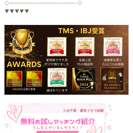
◇
——————————————-
◇
▼▼▼▼▼