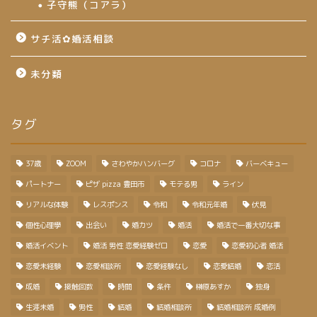
子守熊（コアラ）
サチ活✿婚活相談
未分類
タグ
37歳
ZOOM
さわやかハンバーグ
コロナ
バーベキュー
パートナー
ピザ pizza 豊田市
モテる男
ライン
リアルな体験
レスポンス
令和
令和元年婚
伏見
個性心理學
出会い
婚カツ
婚活
婚活で一番大切な事
婚活イベント
婚活 男性 恋愛経験ゼロ
恋愛
恋愛初心者 婚活
恋愛未経験
恋愛相談所
恋愛経験なし
恋愛結婚
恋活
成婚
接触回数
時間
条件
榊原あすか
独身
生涯未婚
男性
結婚
結婚相談所
結婚相談所 成婚例