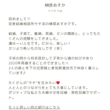
榊原あすか
サチ活 代表
初めまして♡
恋愛結婚相談所サチ活の榊原あすかです。
結婚、子育て、離婚、再婚、ガンの闘病と、とってもた
くさんの経験をしてきました。
濃ゆ〜い人生です。だから、楽しい！
ガンより怖いものなしです（笑）
子供の時から将来設計して子宮から魂の叫びがあり
2020年再婚することができました‼︎
2人の娘と年下の旦那様と愛知県豊田市で仲良く暮らし
ています♪
たくさんの″サチ”を生みたい
人と人とのつながりをとても大事にしています。
ポジティブな私たち夫婦が女性目線・男性目線でサポー
ト。
もっと詳しい自己紹介はこちら