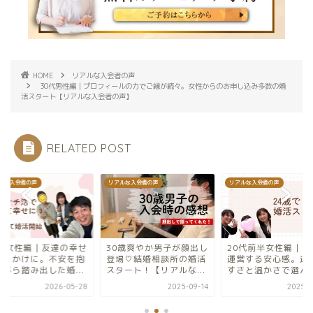
HOME
リアルな入会者の声
30代男性編｜プロフィールの力でご縁が続々。女性からのお申し込み多数の婚
活スタート【リアルな入会者の声】
RELATED POST
リアルな入会者の声
リアルな入会者の声
リアル
達の幸せ
30歳爽やか男子が顔出し
20代前半女性編｜夫婦で
30
不安を抱
登場♡結婚相談所の婚活
運営する安心感。通いや
がき
婚...
スタート！【リアルな...
すさと温かさで選んだ...
えな
26-05-28
2025-09-14
2025-12-28