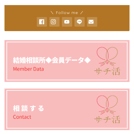
＼ Follow me ／