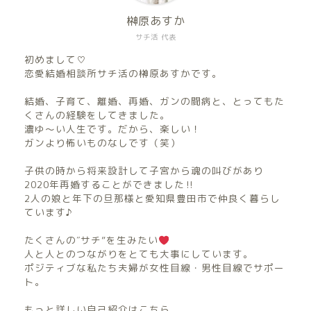
榊原あすか
サチ活 代表
初めまして♡
恋愛結婚相談所サチ活の榊原あすかです。
結婚、子育て、離婚、再婚、ガンの闘病と、とってもた
くさんの経験をしてきました。
濃ゆ〜い人生です。だから、楽しい！
ガンより怖いものなしです（笑）
子供の時から将来設計して子宮から魂の叫びがあり
2020年再婚することができました‼︎
2人の娘と年下の旦那様と愛知県豊田市で仲良く暮らし
ています♪
たくさんの″サチ”を生みたい
人と人とのつながりをとても大事にしています。
ポジティブな私たち夫婦が女性目線・男性目線でサポー
ト。
もっと詳しい自己紹介はこちら