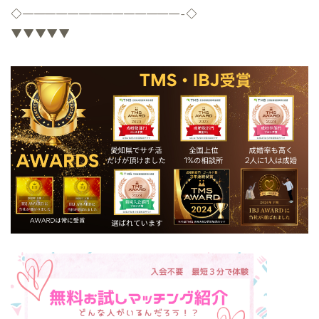
◇
——————————————-
◇
▼▼▼▼▼