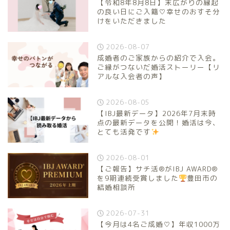
【令和8年8月8日】末広がりの縁起
の良い日にご入籍♡幸せのおすそ分
けをいただきました
2026-08-07
成婚者のご家族からの紹介で入会。
ご縁がつないだ婚活ストーリー【リ
アルな入会者の声】
2026-08-05
【IBJ最新データ】2026年7月末時
点の最新データを公開！婚活は今、
とても活発です
2026-08-01
【ご報告】サチ活®がIBJ AWARD®
を9期連続受賞しました
豊田市の
結婚相談所
2026-07-31
【今月は4名ご成婚♡】年収1000万