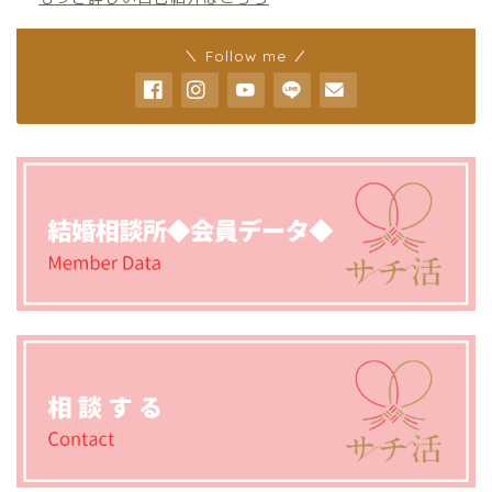
＼ Follow me ／