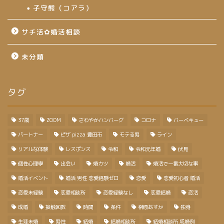
子守熊（コアラ）
サチ活✿婚活相談
未分類
タグ
37歳
ZOOM
さわやかハンバーグ
コロナ
バーベキュー
パートナー
ピザ pizza 豊田市
モテる男
ライン
リアルな体験
レスポンス
令和
令和元年婚
伏見
個性心理學
出会い
婚カツ
婚活
婚活で一番大切な事
婚活イベント
婚活 男性 恋愛経験ゼロ
恋愛
恋愛初心者 婚活
恋愛未経験
恋愛相談所
恋愛経験なし
恋愛結婚
恋活
成婚
接触回数
時間
条件
榊原あすか
独身
生涯未婚
男性
結婚
結婚相談所
結婚相談所 成婚例