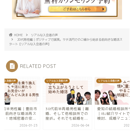
HOME
リアルな入会者の声
20代男性編｜ポジティブで誠実。サチ活内でのご縁から始まる前向きな婚活ス
タート【リアルな入会者の声】
RELATED POST
ルな入会者の声
リアルな入会者の声
リアルな入会者の声
0代前半男性編｜豊田市
30代前半再婚男性編｜離
愛知の結婚相談所サ
住・前向きな婚活再ス
婚、そして他相談所での
｜IBJ紹介サイトで
ート！地域密着の安...
挫折。それでも結婚を...
検討、成婚マニュアル.
2026-01-23
2026-06-04
2025-0