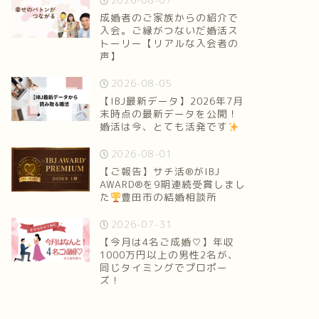
2026-08-07
成婚者のご家族からの紹介で
入会。ご縁がつないだ婚活ス
トーリー【リアルな入会者の
声】
2026-08-05
【IBJ最新データ】2026年7月
末時点の最新データを公開！
婚活は今、とても活発です
2026-08-01
【ご報告】サチ活®がIBJ
AWARD®を9期連続受賞しまし
た
豊田市の結婚相談所
2026-07-31
【今月は4名ご成婚♡】年収
1000万円以上の男性2名が、
同じタイミングでプロポー
ズ！