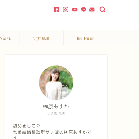
の流れ
会社概要
採用情報
榊原あすか
サチ活 代表
初めまして♡
恋愛結婚相談所サチ活の榊原あすかで
す。