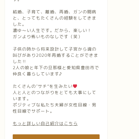
結婚、子育て、離婚、再婚、ガンの闘病
と、とってもたくさんの経験をしてきま
した。
濃ゆ〜い人生です。だから、楽しい！
ガンより怖いものなしです（笑）
子供の時から将来設計して子宮から魂の
叫びがあり2020年再婚することができま
した‼︎
2人の娘と年下の旦那様と愛知県豊田市で
仲良く暮らしています♪
たくさんの″サチ”を生みたい
人と人とのつながりをとても大事にして
います。
ポジティブな私たち夫婦が女性目線・男
性目線でサポート。
もっと詳しい自己紹介はこちら