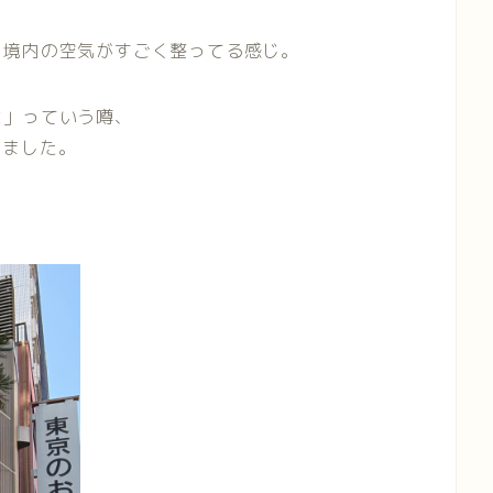
、境内の空気がすごく整ってる感じ。
よ」っていう噂、
いました。