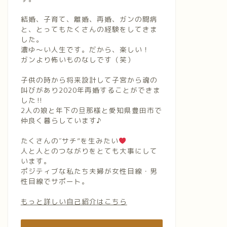
結婚、子育て、離婚、再婚、ガンの闘病
と、とってもたくさんの経験をしてきま
した。
濃ゆ〜い人生です。だから、楽しい！
ガンより怖いものなしです（笑）
子供の時から将来設計して子宮から魂の
叫びがあり2020年再婚することができま
した‼︎
2人の娘と年下の旦那様と愛知県豊田市で
仲良く暮らしています♪
たくさんの″サチ”を生みたい
人と人とのつながりをとても大事にして
います。
ポジティブな私たち夫婦が女性目線・男
性目線でサポート。
もっと詳しい自己紹介はこちら