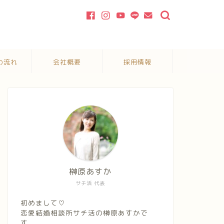
の流れ
会社概要
採用情報
榊原あすか
サチ活 代表
初めまして♡
恋愛結婚相談所サチ活の榊原あすかで
す。