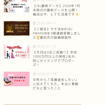
2026-08-05
【IBJ最新データ】2026年7月
末時点の最新データを公開！
婚活は今、とても活発です
2026-08-01
【ご報告】サチ活®がIBJ
AWARD®を9期連続受賞しまし
た
豊田市の結婚相談所
2026-07-31
【今月は4名ご成婚♡】年収
1000万円以上の男性2名が、
同じタイミングでプロポー
ズ！
2026-07-18
女性から「成婚退会したい」
と伝えてくれた。本当に素敵
だなと思ったこと