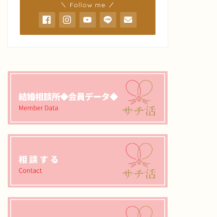
＼ Follow me ／