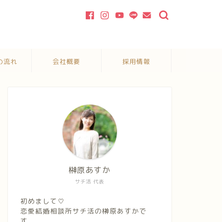
の流れ
会社概要
採用情報
榊原あすか
サチ活 代表
初めまして♡
恋愛結婚相談所サチ活の榊原あすかで
す。