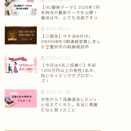
2026-08-05
【IBJ最新データ】2026年7月
末時点の最新データを公開！
婚活は今、とても活発です
2026-08-01
【ご報告】サチ活®がIBJ
AWARD®を9期連続受賞しまし
た
豊田市の結婚相談所
2026-07-31
【今月は4名ご成婚♡】年収
1000万円以上の男性2名が、
同じタイミングでプロポー
ズ！
2026-07-18
女性から「成婚退会したい」
と伝えてくれた。本当に素敵
だなと思ったこと