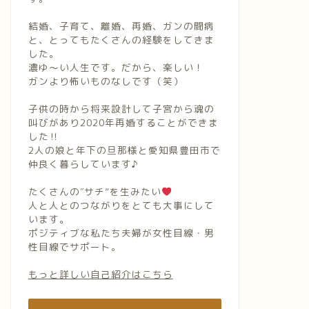
結婚、子育て、離婚、再婚、ガンの闘病
と、とってもたくさんの経験をしてきま
した。
濃ゆ〜い人生です。だから、楽しい！
ガンより怖いものなしです（笑）
子供の時から将来設計して子宮から魂の
叫びがあり2020年再婚することができま
した‼︎
2人の娘と年下の旦那様と愛知県豊田市で
仲良く暮らしています♪
たくさんの″サチ”を生みたい
人と人とのつながりをとても大事にして
います。
ポジティブな私たち夫婦が女性目線・男
性目線でサポート。
もっと詳しい自己紹介はこちら