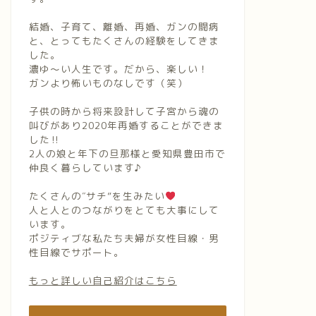
結婚、子育て、離婚、再婚、ガンの闘病
と、とってもたくさんの経験をしてきま
した。
濃ゆ〜い人生です。だから、楽しい！
ガンより怖いものなしです（笑）
子供の時から将来設計して子宮から魂の
叫びがあり2020年再婚することができま
した‼︎
2人の娘と年下の旦那様と愛知県豊田市で
仲良く暮らしています♪
たくさんの″サチ”を生みたい
人と人とのつながりをとても大事にして
います。
ポジティブな私たち夫婦が女性目線・男
性目線でサポート。
もっと詳しい自己紹介はこちら