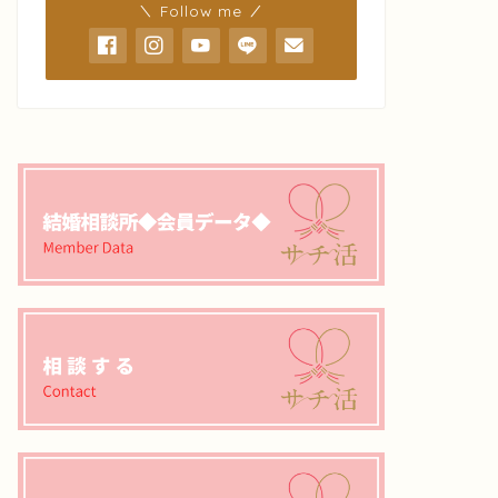
＼ Follow me ／