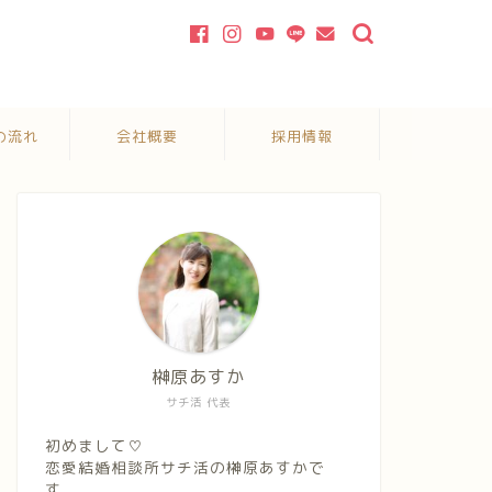
の流れ
会社概要
採用情報
榊原あすか
サチ活 代表
初めまして♡
恋愛結婚相談所サチ活の榊原あすかで
す。