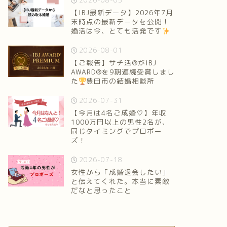
2026-08-05
【IBJ最新データ】2026年7月
末時点の最新データを公開！
婚活は今、とても活発です
2026-08-01
【ご報告】サチ活®がIBJ
AWARD®を9期連続受賞しまし
た
豊田市の結婚相談所
2026-07-31
【今月は4名ご成婚♡】年収
1000万円以上の男性2名が、
同じタイミングでプロポー
ズ！
2026-07-18
女性から「成婚退会したい」
と伝えてくれた。本当に素敵
だなと思ったこと