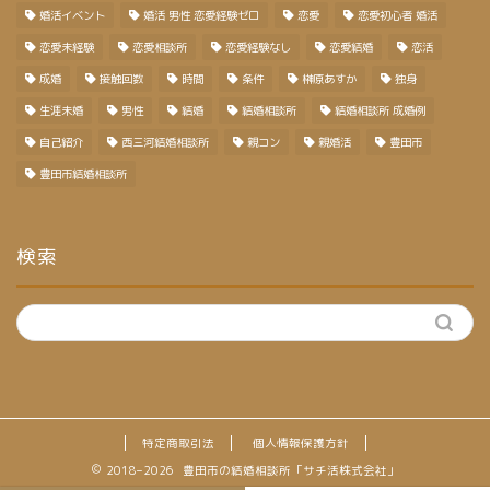
婚活イベント
婚活 男性 恋愛経験ゼロ
恋愛
恋愛初心者 婚活
恋愛未経験
恋愛相談所
恋愛経験なし
恋愛結婚
恋活
成婚
接触回数
時間
条件
榊原あすか
独身
生涯未婚
男性
結婚
結婚相談所
結婚相談所 成婚例
自己紹介
西三河結婚相談所
親コン
親婚活
豊田市
豊田市結婚相談所
検索
特定商取引法
個人情報保護方針
2018–2026 豊田市の結婚相談所「サチ活株式会社」