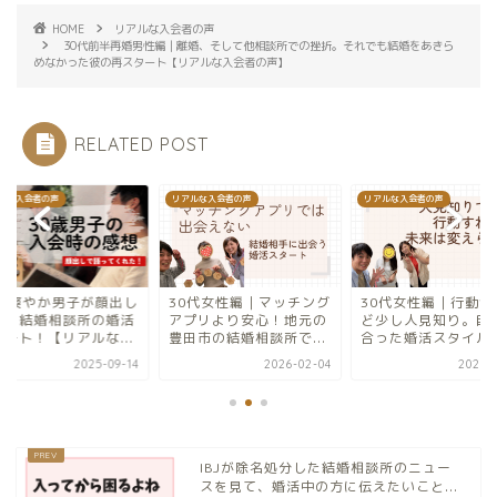
HOME
リアルな入会者の声
30代前半再婚男性編｜離婚、そして他相談所での挫折。それでも結婚をあきら
めなかった彼の再スタート【リアルな入会者の声】
RELATED POST
ルな入会者の声
リアルな入会者の声
リアルな入会者の声
0代女性編｜マッチング
30代女性編｜行動派だけ
30歳爽やか男子が顔
プリより安心！地元の
ど少し人見知り。自分に
登場♡結婚相談所の
田市の結婚相談所で...
合った婚活スタイルを...
スタート！【リアルな.
2026-02-04
2025-10-30
2025-0
IBJが除名処分した結婚相談所のニュー
スを見て、婚活中の方に伝えたいこと...