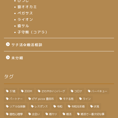
ひつじ
狼オオカミ
ペガサス
ライオン
猿サル
子守熊（コアラ）
サチ活✿婚活相談
未分類
タグ
37歳
ZOOM
さわやかハンバーグ
コロナ
バーベキュー
パートナー
ピザ pizza 豊田市
モテる男
ライン
リアルな体験
レスポンス
令和
令和元年婚
伏見
個性心理學
出会い
婚カツ
婚活
婚活で一番大切な事