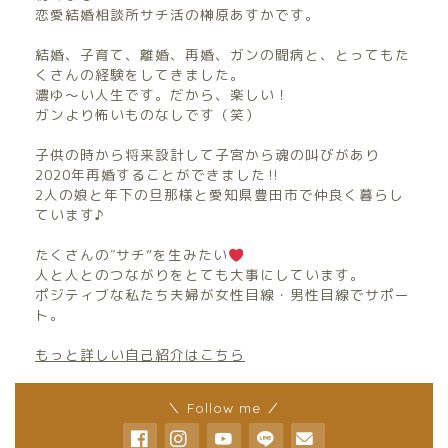
恋愛結婚相談所サチ活の榊原あすかです。
結婚、子育て、離婚、再婚、ガンの闘病と、とってもた
くさんの経験をしてきました。
濃ゆ〜い人生です。だから、楽しい！
ガンより怖いものなしです（笑）
子供の時から将来設計して子宮から魂の叫びがあり
2020年再婚することができました‼︎
2人の娘と年下の旦那様と愛知県豊田市で仲良く暮らし
ています♪
たくさんの″サチ”を生みたい
人と人とのつながりをとても大事にしています。
ポジティブな私たち夫婦が女性目線・男性目線でサポー
ト。
もっと詳しい自己紹介はこちら
＼ Follow me ／