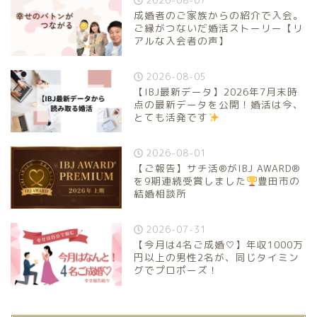
成婚者のご家族からの紹介で入会。
ご縁がつないだ婚活ストーリー【リ
アルな入会者の声】
2026-08-05
【IBJ最新データ】2026年7月末時
点の最新データを公開！婚活は今、
とても活発です
2026-08-01
【ご報告】サチ活®がIBJ AWARD®
を9期連続受賞しました
豊田市の
結婚相談所
2026-07-31
【今月は4名ご成婚♡】年収1000万
円以上の男性2名が、同じタイミン
グでプロポーズ！