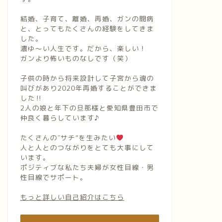
結婚、子育て、離婚、再婚、ガンの闘病
と、とってもたくさんの経験をしてきま
した。
濃ゆ〜い人生です。だから、楽しい！
ガンより怖いものなしです（笑）
子供の時から将来設計して子宮から魂の
叫びがあり2020年再婚することができま
した‼︎
2人の娘と年下の旦那様と愛知県豊田市で
仲良く暮らしています♪
たくさんの″サチ”を生みたい
人と人とのつながりをとても大事にして
います。
ポジティブな私たち夫婦が女性目線・男
性目線でサポート。
もっと詳しい自己紹介はこちら