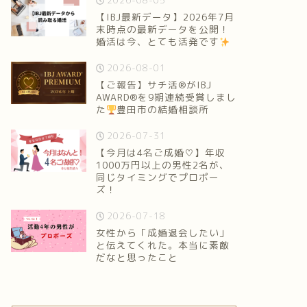
2026-08-05
【IBJ最新データ】2026年7月
末時点の最新データを公開！
婚活は今、とても活発です
2026-08-01
【ご報告】サチ活®がIBJ
AWARD®を9期連続受賞しまし
た
豊田市の結婚相談所
2026-07-31
【今月は4名ご成婚♡】年収
1000万円以上の男性2名が、
同じタイミングでプロポー
ズ！
2026-07-18
女性から「成婚退会したい」
と伝えてくれた。本当に素敵
だなと思ったこと