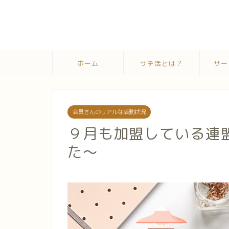
ホーム
サチ活とは？
サー
会員さんのリアルな活動状況
９月も加盟している連
た〜