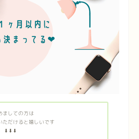
めましての方は
いただけると嬉しいです
⬇⬇⬇