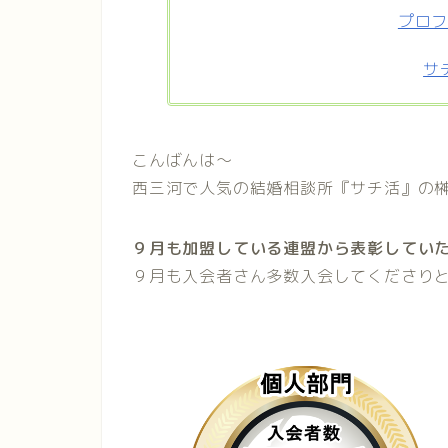
プロ
サ
こんばんは〜
西三河で人気の結婚相談所『サチ活』の榊
９月も加盟している連盟から表彰してい
９月も入会者さん多数入会してくださり