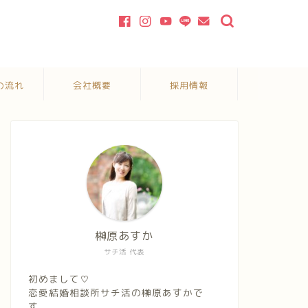
の流れ
会社概要
採用情報
榊原あすか
サチ活 代表
初めまして♡
恋愛結婚相談所サチ活の榊原あすかで
す。