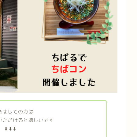
めましての方は
いただけると嬉しいです
⬇⬇⬇