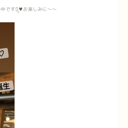
です⺣̤̬♥お楽しみに〜〜