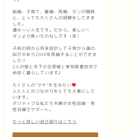
結婚、子育て、離婚、再婚、ガンの闘病
と、とってもたくさんの経験をしてきま
した。
濃ゆ〜い人生です。だから、楽しい！
ガンより怖いものなしです（笑）
子供の時から将来設計して子宮から魂の
叫びがあり2020年再婚することができま
した‼︎
2人の娘と年下の旦那様と愛知県豊田市で
仲良く暮らしています♪
たくさんの″サチ”を生みたい
人と人とのつながりをとても大事にして
います。
ポジティブな私たち夫婦が女性目線・男
性目線でサポート。
もっと詳しい自己紹介はこちら