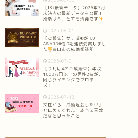
2026-08-05
【IBJ最新データ】2026年7月
末時点の最新データを公開！
婚活は今、とても活発です
2026-08-01
【ご報告】サチ活®がIBJ
AWARD®を9期連続受賞しまし
た
豊田市の結婚相談所
2026-07-31
【今月は4名ご成婚♡】年収
1000万円以上の男性2名が、
同じタイミングでプロポー
ズ！
2026-07-18
女性から「成婚退会したい」
と伝えてくれた。本当に素敵
だなと思ったこと