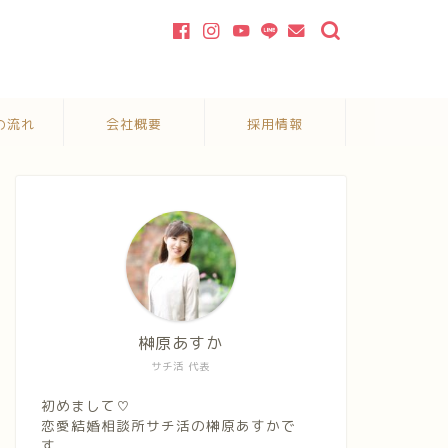
の流れ
会社概要
採用情報
榊原あすか
サチ活 代表
初めまして♡
恋愛結婚相談所サチ活の榊原あすかで
す。