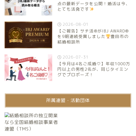
点の最新データを公開！婚活は今、
とても活発です
2026-08-01
【ご報告】サチ活®がIBJ AWARD®
を9期連続受賞しました
豊田市の
結婚相談所
2026-07-31
【今月は4名ご成婚♡】年収1000万
円以上の男性2名が、同じタイミン
グでプロポーズ！
所属連盟・活動団体