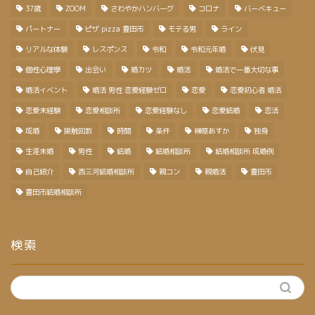
37歳
ZOOM
さわやかハンバーグ
コロナ
バーベキュー
パートナー
ピザ pizza 豊田市
モテる男
ライン
リアルな体験
レスポンス
令和
令和元年婚
伏見
個性心理學
出会い
婚カツ
婚活
婚活で一番大切な事
婚活イベント
婚活 男性 恋愛経験ゼロ
恋愛
恋愛初心者 婚活
恋愛未経験
恋愛相談所
恋愛経験なし
恋愛結婚
恋活
成婚
接触回数
時間
条件
榊原あすか
独身
生涯未婚
男性
結婚
結婚相談所
結婚相談所 成婚例
自己紹介
西三河結婚相談所
親コン
親婚活
豊田市
豊田市結婚相談所
検索