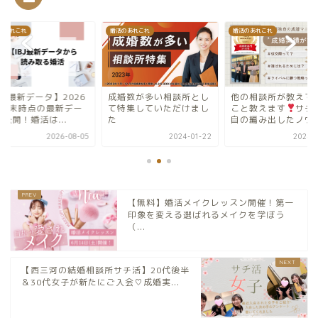
のあれこれ
婚活のあれこれ
婚活のあれこれ
BJ最新データ】2026
成婚数が多い相談所とし
他の相談所が教えて
7月末時点の最新デー
て特集していただけまし
こと教えます
サチ
公開！婚活は...
た
自の編み出したノウハ.
2026-08-05
2024-01-22
2024-0
【無料】婚活メイクレッスン開催！第一
印象を変える選ばれるメイクを学ぼう
（...
【西三河の結婚相談所サチ活】20代後半
＆30代女子が新たにご入会♡成婚実...