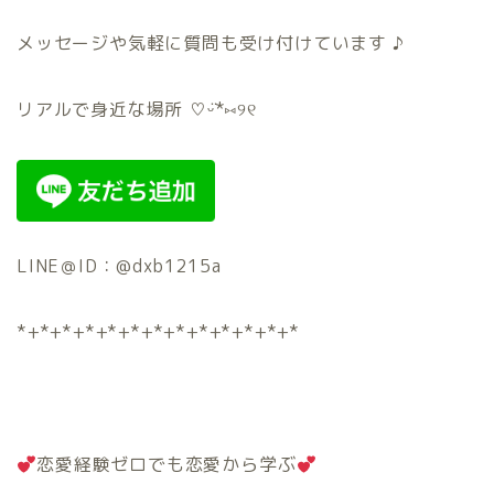
メッセージや気軽に質問も受け付けています ♪
リアルで身近な場所 ♡ᵕ̈*⑅୨୧
LINE＠ID：@dxb1215a
*+*+*+*+*+*+*+*+*+*+*+*+*
恋愛経験ゼロでも恋愛から学ぶ