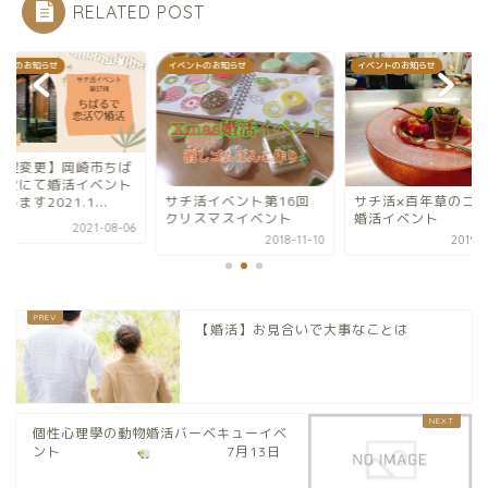
RELATED POST
ントのお知らせ
イベントのお知らせ
イベントのお知らせ
日程変更】岡崎市ちば
食堂にて婚活イベント
サチ活イベント第16回
サチ活×百年草のコ
します2021.1...
クリスマスイベント
婚活イベント
2021-08-06
2018-11-10
2019-0
【婚活】お見合いで大事なことは
個性心理學の動物婚活バーベキューイベ
ント
7月13日