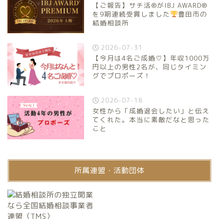
【ご報告】サチ活®がIBJ AWARD®
を9期連続受賞しました
豊田市の
結婚相談所
2026-07-31
【今月は4名ご成婚♡】年収1000万
円以上の男性2名が、同じタイミン
グでプロポーズ！
2026-07-18
女性から「成婚退会したい」と伝え
てくれた。本当に素敵だなと思った
こと
所属連盟・活動団体