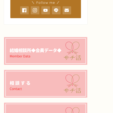
＼ Follow me ／