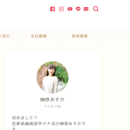
の流れ
会社概要
採用情報
榊原あすか
サチ活 代表
初めまして♡
恋愛結婚相談所サチ活の榊原あすかで
す。