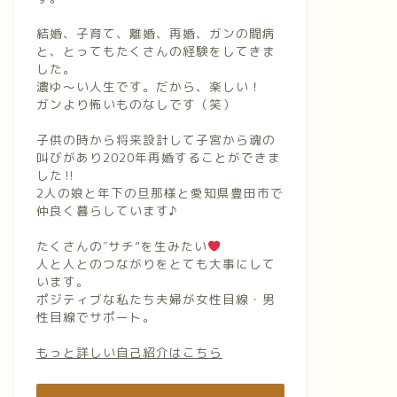
結婚、子育て、離婚、再婚、ガンの闘病
と、とってもたくさんの経験をしてきま
した。
濃ゆ〜い人生です。だから、楽しい！
ガンより怖いものなしです（笑）
子供の時から将来設計して子宮から魂の
叫びがあり2020年再婚することができま
した‼︎
2人の娘と年下の旦那様と愛知県豊田市で
仲良く暮らしています♪
たくさんの″サチ”を生みたい
人と人とのつながりをとても大事にして
います。
ポジティブな私たち夫婦が女性目線・男
性目線でサポート。
もっと詳しい自己紹介はこちら