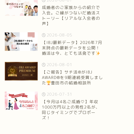
2026-08-07
成婚者のご家族からの紹介で
入会。ご縁がつないだ婚活ス
トーリー【リアルな入会者の
声】
2026-08-05
【IBJ最新データ】2026年7月
末時点の最新データを公開！
婚活は今、とても活発です
2026-08-01
【ご報告】サチ活®がIBJ
AWARD®を9期連続受賞しまし
た
豊田市の結婚相談所
2026-07-31
【今月は4名ご成婚♡】年収
1000万円以上の男性2名が、
同じタイミングでプロポー
ズ！