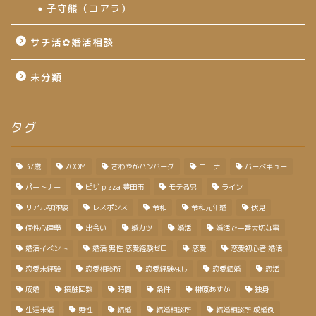
子守熊（コアラ）
サチ活✿婚活相談
未分類
タグ
37歳
ZOOM
さわやかハンバーグ
コロナ
バーベキュー
パートナー
ピザ pizza 豊田市
モテる男
ライン
リアルな体験
レスポンス
令和
令和元年婚
伏見
個性心理學
出会い
婚カツ
婚活
婚活で一番大切な事
婚活イベント
婚活 男性 恋愛経験ゼロ
恋愛
恋愛初心者 婚活
恋愛未経験
恋愛相談所
恋愛経験なし
恋愛結婚
恋活
成婚
接触回数
時間
条件
榊原あすか
独身
生涯未婚
男性
結婚
結婚相談所
結婚相談所 成婚例