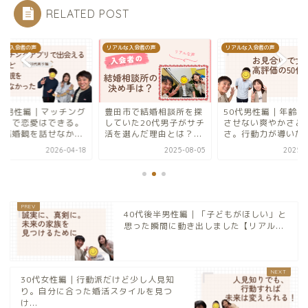
RELATED POST
ルな入会者の声
リアルな入会者の声
リアルな入会者の声
田市で結婚相談所を探
50代男性編｜年齢を感じ
20代男性編｜マッチ
ていた20代男子がサチ
させない爽やかさと誠実
アプリで恋愛はでき
を選んだ理由とは？...
さ。行動力が導いた順...
でも結婚観を話せなか.
2025-08-05
2025-12-05
2026-0
40代後半男性編｜「子どもがほしい」と
思った瞬間に動き出しました【リアル...
30代女性編｜行動派だけど少し人見知
り。自分に合った婚活スタイルを見つ
け...