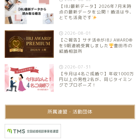
【IBJ最新データ】2026年7月末時
点の最新データを公開！婚活は今、
とても活発です
2026-08-01
【ご報告】サチ活®がIBJ AWARD®
を9期連続受賞しました
豊田市の
結婚相談所
2026-07-31
【今月は4名ご成婚♡】年収1000万
円以上の男性2名が、同じタイミン
グでプロポーズ！
所属連盟・活動団体