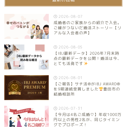
2026-08-07
成婚者のご家族からの紹介で入会。
ご縁がつないだ婚活ストーリー【リ
アルな入会者の声】
2026-08-05
【IBJ最新データ】2026年7月末時
点の最新データを公開！婚活は今、
とても活発です
2026-08-01
【ご報告】サチ活®がIBJ AWARD®
を9期連続受賞しました
豊田市の
結婚相談所
2026-07-31
【今月は4名ご成婚♡】年収1000万
円以上の男性2名が、同じタイミン
グでプロポーズ！