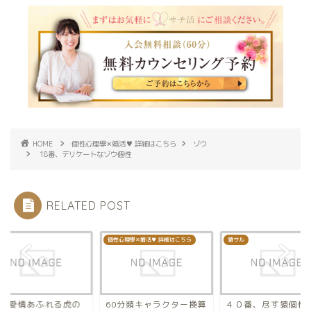
HOME
個性心理學✕婚活♥ 詳細はこちら
ゾウ
18番、デリケートなゾウ個性
RELATED POST
個性心理學✕婚活♥ 詳細はこちら
猿サル
番、愛情あふれる虎の
60分類キャラクター換算
４０番、尽す猿個性