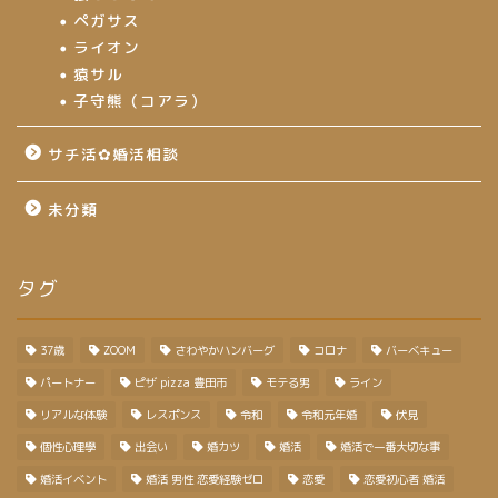
ペガサス
ライオン
猿サル
子守熊（コアラ）
サチ活✿婚活相談
未分類
タグ
37歳
ZOOM
さわやかハンバーグ
コロナ
バーベキュー
パートナー
ピザ pizza 豊田市
モテる男
ライン
リアルな体験
レスポンス
令和
令和元年婚
伏見
個性心理學
出会い
婚カツ
婚活
婚活で一番大切な事
婚活イベント
婚活 男性 恋愛経験ゼロ
恋愛
恋愛初心者 婚活