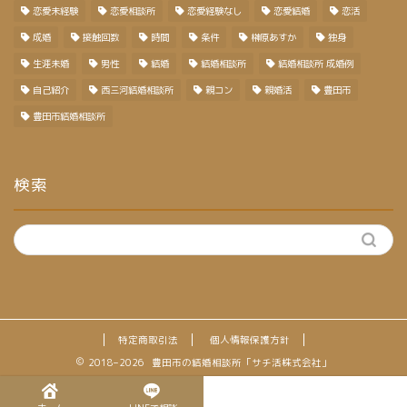
恋愛未経験
恋愛相談所
恋愛経験なし
恋愛結婚
恋活
成婚
接触回数
時間
条件
榊原あすか
独身
生涯未婚
男性
結婚
結婚相談所
結婚相談所 成婚例
自己紹介
西三河結婚相談所
親コン
親婚活
豊田市
豊田市結婚相談所
検索
特定商取引法
個人情報保護方針
2018–2026 豊田市の結婚相談所「サチ活株式会社」