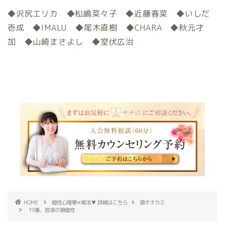
◆沢尻エリカ ◆松嶋菜々子 ◆近藤春菜 ◆いしだ
壱成 ◆IMALU ◆尾木直樹 ◆CHARA ◆秋元才
加 ◆山崎まさよし ◆室伏広治
HOME
個性心理學✕婚活♥ 詳細はこちら
狼オオカミ
19番、放浪の狼個性