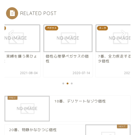
RELATED POST
ょう
ペガサス
チータ
9番、束縛を嫌う黒ひょ
個性心理學ペガサスの個
7番、全力疾走する
個性
性
タ個性
2021-08-04
2020-07-14
2021-0
18番、デリケートなゾウ個性
20番、物静かなひつじ個性