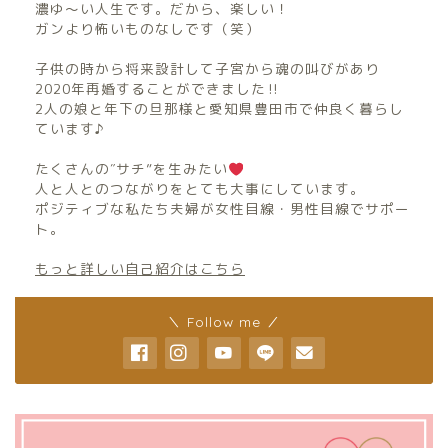
濃ゆ〜い人生です。だから、楽しい！
ガンより怖いものなしです（笑）
子供の時から将来設計して子宮から魂の叫びがあり
2020年再婚することができました‼︎
2人の娘と年下の旦那様と愛知県豊田市で仲良く暮らし
ています♪
たくさんの″サチ”を生みたい
人と人とのつながりをとても大事にしています。
ポジティブな私たち夫婦が女性目線・男性目線でサポー
ト。
もっと詳しい自己紹介はこちら
＼ Follow me ／