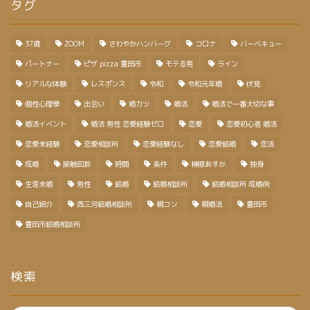
タグ
37歳
ZOOM
さわやかハンバーグ
コロナ
バーベキュー
パートナー
ピザ pizza 豊田市
モテる男
ライン
リアルな体験
レスポンス
令和
令和元年婚
伏見
個性心理學
出会い
婚カツ
婚活
婚活で一番大切な事
婚活イベント
婚活 男性 恋愛経験ゼロ
恋愛
恋愛初心者 婚活
恋愛未経験
恋愛相談所
恋愛経験なし
恋愛結婚
恋活
成婚
接触回数
時間
条件
榊原あすか
独身
生涯未婚
男性
結婚
結婚相談所
結婚相談所 成婚例
自己紹介
西三河結婚相談所
親コン
親婚活
豊田市
豊田市結婚相談所
検索