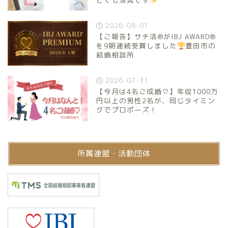
2026-08-01
【ご報告】サチ活®がIBJ AWARD®
を9期連続受賞しました
豊田市の
結婚相談所
2026-07-31
【今月は4名ご成婚♡】年収1000万
円以上の男性2名が、同じタイミン
グでプロポーズ！
所属連盟・活動団体