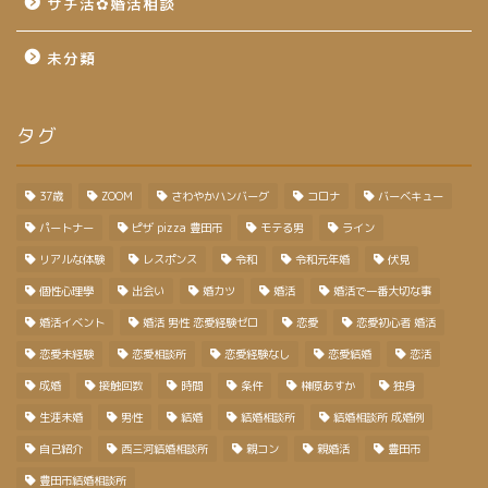
サチ活✿婚活相談
未分類
タグ
37歳
ZOOM
さわやかハンバーグ
コロナ
バーベキュー
パートナー
ピザ pizza 豊田市
モテる男
ライン
リアルな体験
レスポンス
令和
令和元年婚
伏見
個性心理學
出会い
婚カツ
婚活
婚活で一番大切な事
婚活イベント
婚活 男性 恋愛経験ゼロ
恋愛
恋愛初心者 婚活
恋愛未経験
恋愛相談所
恋愛経験なし
恋愛結婚
恋活
成婚
接触回数
時間
条件
榊原あすか
独身
生涯未婚
男性
結婚
結婚相談所
結婚相談所 成婚例
自己紹介
西三河結婚相談所
親コン
親婚活
豊田市
豊田市結婚相談所