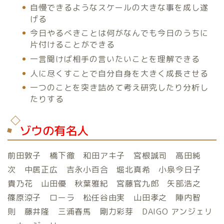
自慢できるようなスケールの大きな事を成し遂
げる
今日やるべきことは何がなんでも今日のうちに
片付けることができる
一言聞けば相手の言いたいことを理解できる
人に尽くすことで自分自身を大きく成長させる
一つのことを突き詰めて考え研究したり分析し
たりする
ゾウの有名人
前田敦子 橋下徹 和田アキ子 宮根誠司 高田純
次 中居正広 吉永小百合 堀北真希 小泉今日子
貴乃花 山田優 秋葉雅紀 宮藤官九郎 矢部浩之
篠原涼子 ローラ 松任谷由実 山田孝之 陣内智
則 藤井隆 三浦春馬 剛力彩芽 DAIGO アンジェリ