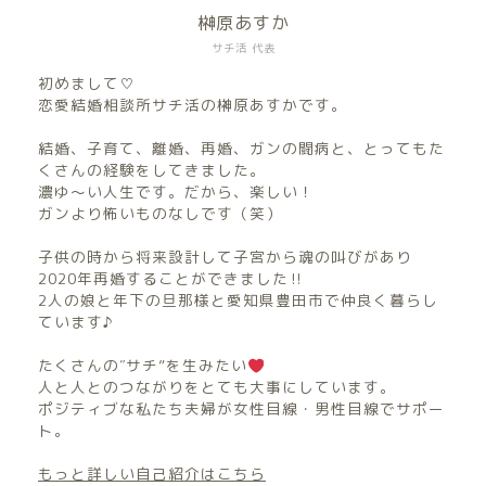
榊原あすか
サチ活 代表
初めまして♡
恋愛結婚相談所サチ活の榊原あすかです。
結婚、子育て、離婚、再婚、ガンの闘病と、とってもた
くさんの経験をしてきました。
濃ゆ〜い人生です。だから、楽しい！
ガンより怖いものなしです（笑）
子供の時から将来設計して子宮から魂の叫びがあり
2020年再婚することができました‼︎
2人の娘と年下の旦那様と愛知県豊田市で仲良く暮らし
ています♪
たくさんの″サチ”を生みたい
人と人とのつながりをとても大事にしています。
ポジティブな私たち夫婦が女性目線・男性目線でサポー
ト。
もっと詳しい自己紹介はこちら