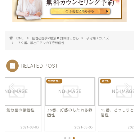
HOME
個性心理學✕婚活♥ 詳細はこちら
子守熊（コアラ）
３９番、夢とロマンの子守熊個性
RELATED POST
ル
狼オオカミ
猿サル
4番、気分屋の猿個性
36番、好感のもたれる狼
15番、どっしりとし
個性
個性
2021-08-03
2021-08-03
2021-0