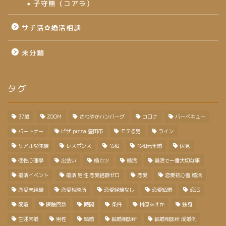
子守熊（コアラ）
サチ活✿婚活相談
未分類
タグ
37歳
ZOOM
さわやかハンバーグ
コロナ
バーベキュー
パートナー
ピザ pizza 豊田市
モテる男
ライン
リアルな体験
レスポンス
令和
令和元年婚
伏見
個性心理學
出会い
婚カツ
婚活
婚活で一番大切な事
婚活イベント
婚活 男性 恋愛経験ゼロ
恋愛
恋愛初心者 婚活
恋愛未経験
恋愛相談所
恋愛経験なし
恋愛結婚
恋活
成婚
接触回数
時間
条件
榊原あすか
独身
生涯未婚
男性
結婚
結婚相談所
結婚相談所 成婚例