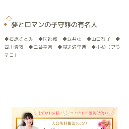
夢とロマンの子守熊の有名人
◆石原さとみ ◆阿部寛 ◆武井壮 ◆山口智子 ◆
西川貴教 ◆三谷幸喜 ◆渡辺満里奈 ◆小杉（ブラ
マヨ）