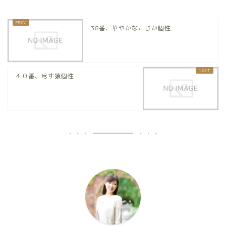
38番、華やかなこじか個性
４０番、尽す猿個性