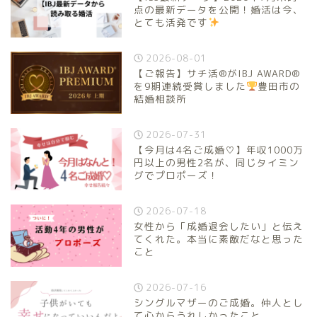
点の最新データを公開！婚活は今、
とても活発です
2026-08-01
【ご報告】サチ活®がIBJ AWARD®
を9期連続受賞しました
豊田市の
結婚相談所
2026-07-31
【今月は4名ご成婚♡】年収1000万
円以上の男性2名が、同じタイミン
グでプロポーズ！
2026-07-18
女性から「成婚退会したい」と伝え
てくれた。本当に素敵だなと思った
こと
2026-07-16
シングルマザーのご成婚。仲人とし
て心からうれしかったこと