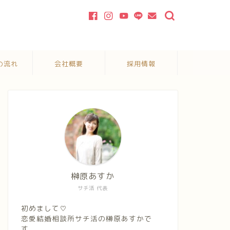
の流れ
会社概要
採用情報
榊原あすか
サチ活 代表
初めまして♡
恋愛結婚相談所サチ活の榊原あすかで
す。