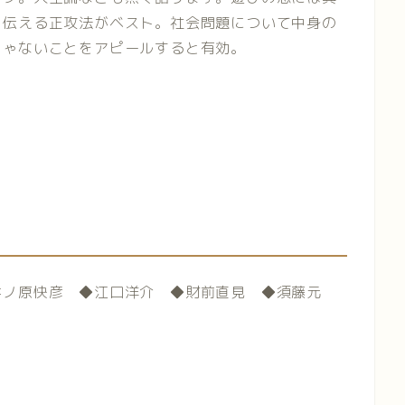
を伝える正攻法がベスト。社会問題について中身の
じゃないことをアピールすると有効。
井ノ原快彦 ◆江口洋介 ◆財前直見 ◆須藤元