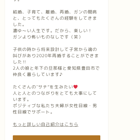
結婚、子育て、離婚、再婚、ガンの闘病
と、とってもたくさんの経験をしてきま
した。
濃ゆ〜い人生です。だから、楽しい！
ガンより怖いものなしです（笑）
子供の時から将来設計して子宮から魂の
叫びがあり2020年再婚することができま
した‼︎
2人の娘と年下の旦那様と愛知県豊田市で
仲良く暮らしています♪
たくさんの″サチ”を生みたい
人と人とのつながりをとても大事にして
います。
ポジティブな私たち夫婦が女性目線・男
性目線でサポート。
もっと詳しい自己紹介はこちら