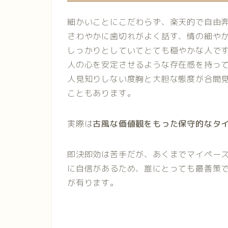
細かいことにこだわらず、楽天的で自由
さわやかに歯切れがよく話す、情の細や
しっかりとしていてとても穏やかな人で
人の心を安定させるような存在感を持っ
人見知りしない度胸と大胆な態度が合間
こともあります。
実際は
古風な価値観をもった保守的なタ
即決即効は苦手だが、あくまでマイペー
に自信があるため、誰にとっても最善策
が有ります。