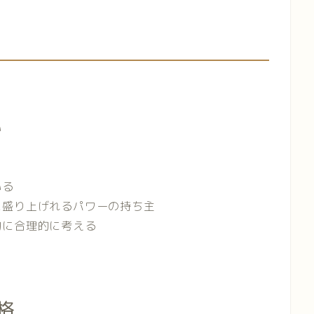
い
いる
に盛り上げれるパワーの持ち主
的に合理的に考える
格