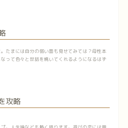
略
女。たまには自分の弱い面も見せてみては？母性本
になって色々と世話を焼いてくれるようになるはず
を攻略
イプ。人生論なども熱く語ります。遊びの恋には興