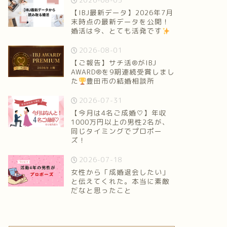
2026-08-05
【IBJ最新データ】2026年7月
末時点の最新データを公開！
婚活は今、とても活発です
2026-08-01
【ご報告】サチ活®がIBJ
AWARD®を9期連続受賞しまし
た
豊田市の結婚相談所
2026-07-31
【今月は4名ご成婚♡】年収
1000万円以上の男性2名が、
同じタイミングでプロポー
ズ！
2026-07-18
女性から「成婚退会したい」
と伝えてくれた。本当に素敵
だなと思ったこと