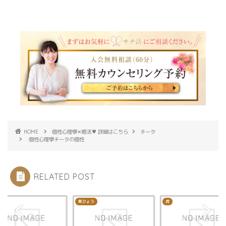
HOME
個性心理學✕婚活♥ 詳細はこちら
チータ
個性心理學チータの個性
RELATED POST
じ
黒ひょう
虎