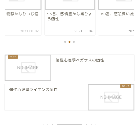
0番、物静かなひつじ個
53番、感情豊かな黒ひょ
60番、慈悲深い虎個
う個性
2021-08-02
2021-08-04
2021-0
個性心理學ペガサスの個性
個性心理學ライオンの個性