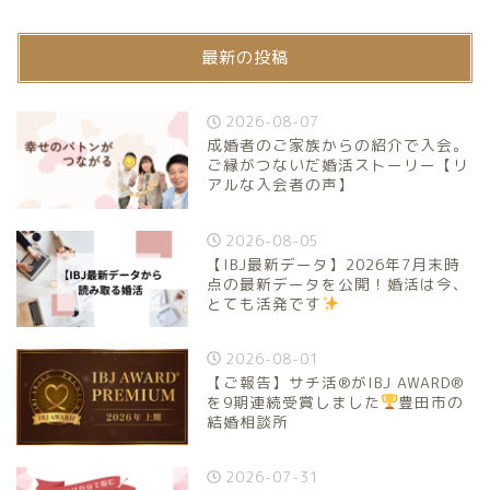
最新の投稿
2026-08-07
成婚者のご家族からの紹介で入会。
ご縁がつないだ婚活ストーリー【リ
アルな入会者の声】
2026-08-05
【IBJ最新データ】2026年7月末時
点の最新データを公開！婚活は今、
とても活発です
2026-08-01
【ご報告】サチ活®がIBJ AWARD®
を9期連続受賞しました
豊田市の
結婚相談所
2026-07-31