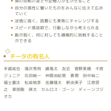
頭の回転の速さや記憶力が生かせること
自分の感性に響いたものをみんなに伝えて広め
ていく
逆境に強く、困難にも果敢にチャレンジする
スピード感抜群で、行動しながら考えられる
勘が鋭く、何に対しても積極的に挑戦すること
ができる
チータの有名人
手越祐也 滝沢秀明 峰竜太 友近 菅野美穂 千原
ジュニア 石田純一 仲間由紀恵 要潤 田中裕二
福士蒼汰 松坂桃李 佐藤隆太 釈由美子 江原啓
之 草彅剛 瑛太 カルロス・ゴーン ディーンフジ
オカ