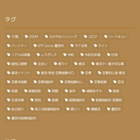
タグ
37歳
ZOOM
さわやかハンバーグ
コロナ
バーベキュー
パートナー
ピザ pizza 豊田市
モテる男
ライン
リアルな体験
レスポンス
令和
令和元年婚
伏見
個性心理學
出会い
婚カツ
婚活
婚活で一番大切な事
婚活イベント
婚活 男性 恋愛経験ゼロ
恋愛
恋愛初心者 婚活
恋愛未経験
恋愛相談所
恋愛経験なし
恋愛結婚
恋活
成婚
接触回数
時間
条件
榊原あすか
独身
生涯未婚
男性
結婚
結婚相談所
結婚相談所 成婚例
自己紹介
西三河結婚相談所
親コン
親婚活
豊田市
豊田市結婚相談所