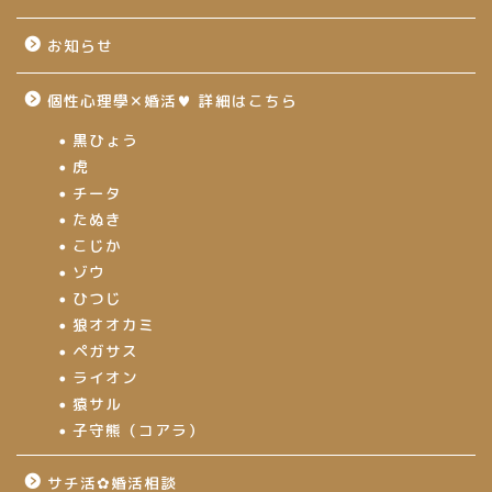
お知らせ
個性心理學✕婚活♥ 詳細はこちら
黒ひょう
虎
チータ
たぬき
こじか
ゾウ
ひつじ
狼オオカミ
ペガサス
ライオン
猿サル
子守熊（コアラ）
サチ活✿婚活相談