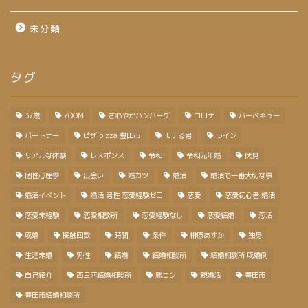
未分類
タグ
37歳
ZOOM
さわやかハンバーグ
コロナ
バーベキュー
パートナー
ピザ pizza 豊田市
モテる男
ライン
リアルな体験
レスポンス
令和
令和元年婚
伏見
個性心理學
出会い
婚カツ
婚活
婚活で一番大切な事
婚活イベント
婚活 男性 恋愛経験ゼロ
恋愛
恋愛初心者 婚活
恋愛未経験
恋愛相談所
恋愛経験なし
恋愛結婚
恋活
成婚
接触回数
時間
条件
榊原あすか
独身
生涯未婚
男性
結婚
結婚相談所
結婚相談所 成婚例
自己紹介
西三河結婚相談所
親コン
親婚活
豊田市
豊田市結婚相談所