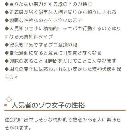
◆目立たない努力をする縁の下の力持ち
◆正義感が強く誠実な人柄で周りから頼りにされる
◆頑固な性格なので付き合いは苦手
◆人見知りせずに積極的にテキパキ行動するので頼り
になる兄貴姉御タイプ
◆徹夜も平気でするプロ意識の塊
◆自信過剰になると意見に耳を貸さなくなる
◆興味のあることは時間をかけてことこん学びます
◆周りの変化には惑わされない安定した精神状態を保
ちます
人気者のゾウ女子の性格
社会的に出世しそうな情熱的で熱意のある人に興味を
惹かれます。