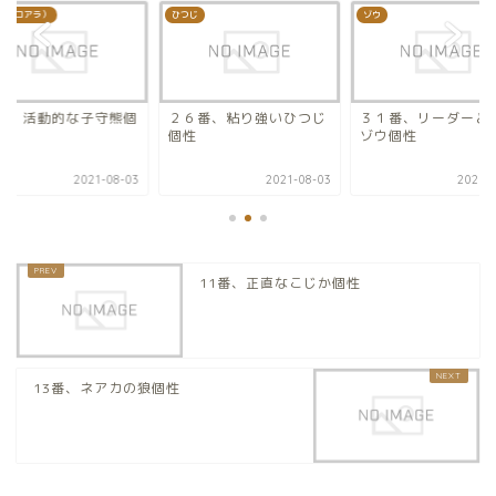
熊（コアラ）
ひつじ
ゾウ
3番、活動的な子守熊個
２６番、粘り強いひつじ
３１番、リーダーと
個性
ゾウ個性
2021-08-03
2021-08-03
2021-0
11番、正直なこじか個性
13番、ネアカの狼個性