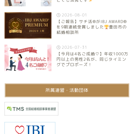
2026-08-01
【ご報告】サチ活®がIBJ AWARD®
を9期連続受賞しました
豊田市の
結婚相談所
2026-07-31
【今月は4名ご成婚♡】年収1000万
円以上の男性2名が、同じタイミン
グでプロポーズ！
所属連盟・活動団体