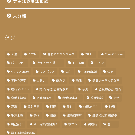
サチ活✿婚活相談
未分類
タグ
37歳
ZOOM
さわやかハンバーグ
コロナ
バーベキュー
パートナー
ピザ pizza 豊田市
モテる男
ライン
リアルな体験
レスポンス
令和
令和元年婚
伏見
個性心理學
出会い
婚カツ
婚活
婚活で一番大切な事
婚活イベント
婚活 男性 恋愛経験ゼロ
恋愛
恋愛初心者 婚活
恋愛未経験
恋愛相談所
恋愛経験なし
恋愛結婚
恋活
成婚
接触回数
時間
条件
榊原あすか
独身
生涯未婚
男性
結婚
結婚相談所
結婚相談所 成婚例
自己紹介
西三河結婚相談所
親コン
親婚活
豊田市
豊田市結婚相談所