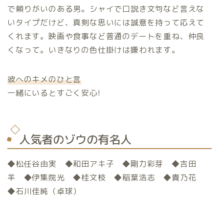
で頼りがいのある男。シャイで口説き文句など言えな
いタイプだけど、真剣な思いには誠意を持って応えて
くれます。映画や食事など普通のデートを重ね、仲良
くなって。いきなりの色仕掛けは嫌われます。
彼へのキメのひと言
一緒にいるとすごく安心
!
人気者のゾウの有名人
◆松任谷由実 ◆和田アキ子 ◆剛力彩芽 ◆吉田
羊 ◆伊集院光 ◆桂文枝 ◆稲葉浩志 ◆貴乃花
◆石川佳純（卓球）