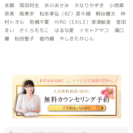
本剛 岡田将生 水川あさみ えなりかずき 小西真
奈美 南果歩 松本孝弘（BZ）菜々緒 桐谷健太 仲
村トオル 若槻千夏 HIRO（EXILE）深津絵里 里田
まい さくらももこ はるな愛 イモトアヤコ 濱口
優 松田聖子 堀内健 やしきたかじん