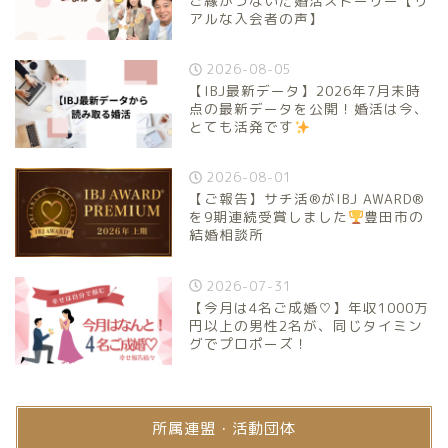
ご縁がつないだ婚活ストーリー【リ
アルな入会者の声】
2026-08-05
【IBJ最新データ】2026年7月末時
点の最新データを公開！婚活は今、
とても活発です
2026-08-01
【ご報告】サチ活®がIBJ AWARD®
を9期連続受賞しました
豊田市の
結婚相談所
2026-07-31
【今月は4名ご成婚♡】年収1000万
円以上の男性2名が、同じタイミン
グでプロポーズ！
所属連盟・活動団体