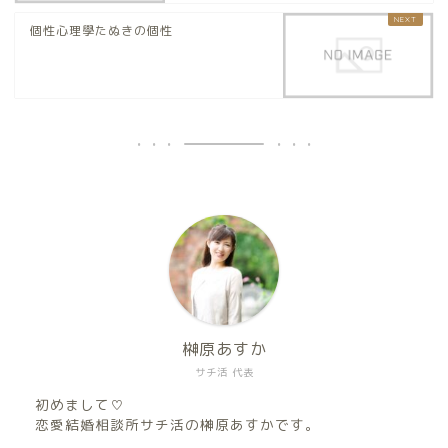
個性心理學たぬきの個性
榊原あすか
サチ活 代表
初めまして♡
恋愛結婚相談所サチ活の榊原あすかです。