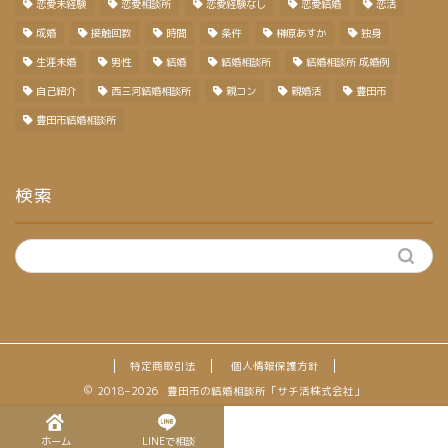
恋愛未経験
恋愛相談所
恋愛経験なし
恋愛結婚
恋活
成婚
接触回数
時間
条件
榊原あすか
独身
生涯未婚
男性
結婚
結婚相談所
結婚相談所 成婚例
自己紹介
西三河結婚相談所
親コン
親婚活
豊田市
豊田市結婚相談所
検索
特定商取引法
個人情報保護方針
2018–2026 豊田市の結婚相談所「サチ活株式会社」
ホーム
LINEで相談