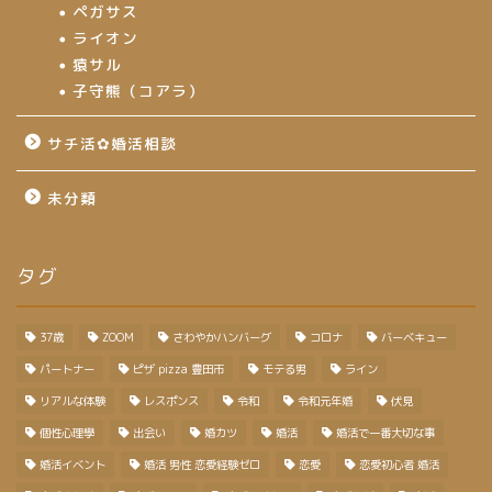
ペガサス
ライオン
猿サル
子守熊（コアラ）
サチ活✿婚活相談
未分類
タグ
37歳
ZOOM
さわやかハンバーグ
コロナ
バーベキュー
パートナー
ピザ pizza 豊田市
モテる男
ライン
リアルな体験
レスポンス
令和
令和元年婚
伏見
個性心理學
出会い
婚カツ
婚活
婚活で一番大切な事
婚活イベント
婚活 男性 恋愛経験ゼロ
恋愛
恋愛初心者 婚活