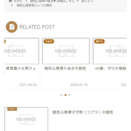
HOME
個性心理學✕婚活♥ 詳細はこちら
黒ひょう
個性心理學黒ひょうの個性
RELATED POST
ょう
たぬき
猿サル
3番、感情豊かな黒ひょ
個性心理學たぬきの個性
46番、守りの猿個性
個性
2021-08-04
2020-07-15
2021-0
個性心理學子守熊（コアラ）の個性