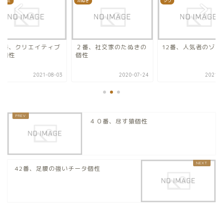
オカミ
たぬき
ゾウ
４番、クリエイティブ
２番、社交家のたぬきの
12番、人気者のゾウ
狼個性
個性
2021-08-03
2020-07-24
2021-0
４０番、尽す猿個性
42番、足腰の強いチータ個性