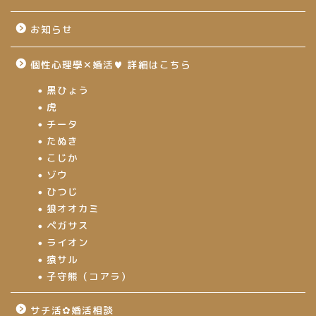
お知らせ
個性心理學✕婚活♥ 詳細はこちら
黒ひょう
虎
チータ
たぬき
こじか
ゾウ
ひつじ
狼オオカミ
ペガサス
ライオン
猿サル
子守熊（コアラ）
サチ活✿婚活相談