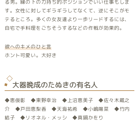
る男。縁の下の力持ち的ポジションでいい仕事もしま
す。女性に対してギラギラしてなくて、逆にそこがモ
テるところ。多くの女友達より一歩リードするには、
自宅で手料理をごちそうするなどの作戦が効果的。
彼へのキメのひと言
ホント可愛い。大好き
大器晩成のたぬきの有名人
◆恵俊彰 ◆東野幸治 ◆上沼恵美子 ◆佐々木蔵之
介 ◆戸田恵梨香 ◆天海祐希 ◆小嶋陽菜 ◆竹内
結子 ◆リオネル・メッシ ◆真鍋かをり