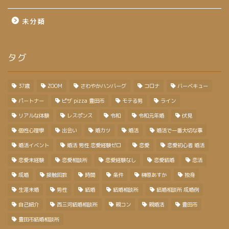
未分類
タグ
37歳
ZOOM
さわやかハンバーグ
コロナ
バーベキュー
パートナー
ピザ pizza 豊田市
モテる男
ライン
リアルな体験
レスポンス
令和
令和元年婚
伏見
個性心理學
出会い
婚カツ
婚活
婚活で一番大切な事
婚活イベント
婚活 男性 恋愛経験ゼロ
恋愛
恋愛初心者 婚活
恋愛未経験
恋愛相談所
恋愛経験なし
恋愛結婚
恋活
成婚
接触回数
時間
条件
榊原あすか
独身
生涯未婚
男性
結婚
結婚相談所
結婚相談所 成婚例
自己紹介
西三河結婚相談所
親コン
親婚活
豊田市
豊田市結婚相談所