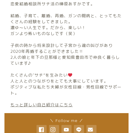
恋愛結婚相談所サチ活の榊原あすかです。
結婚、子育て、離婚、再婚、ガンの闘病と、とってもた
くさんの経験をしてきました。
濃ゆ〜い人生です。だから、楽しい！
ガンより怖いものなしです（笑）
子供の時から将来設計して子宮から魂の叫びがあり
2020年再婚することができました‼︎
2人の娘と年下の旦那様と愛知県豊田市で仲良く暮らし
ています♪
たくさんの″サチ”を生みたい
人と人とのつながりをとても大事にしています。
ポジティブな私たち夫婦が女性目線・男性目線でサポー
ト。
もっと詳しい自己紹介はこちら
＼ Follow me ／