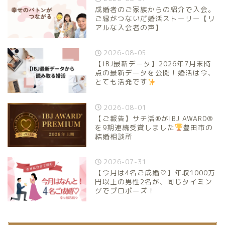
成婚者のご家族からの紹介で入会。
ご縁がつないだ婚活ストーリー【リ
アルな入会者の声】
2026-08-05
【IBJ最新データ】2026年7月末時
点の最新データを公開！婚活は今、
とても活発です
2026-08-01
【ご報告】サチ活®がIBJ AWARD®
を9期連続受賞しました
豊田市の
結婚相談所
2026-07-31
【今月は4名ご成婚♡】年収1000万
円以上の男性2名が、同じタイミン
グでプロポーズ！