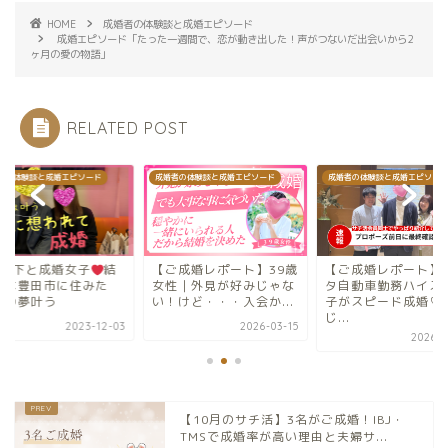
HOME
成婚者の体験談と成婚エピソード
成婚エピソード「たった一週間で、恋が動き出した！声がつないだ出会いから2
ヶ月の愛の物語」
RELATED POST
者の体験談と成婚エピソード
成婚者の体験談と成婚エピソード
成婚者の体験談と成婚エピソード
歳年下と成婚女子
結
【ご成婚レポート】39歳
【ご成婚レポート】
後は豊田市に住みた
女性｜外見が好みじゃな
タ自動車勤務ハイス
！の夢叶う
い！けど・・・入会か...
子がスピード成婚♡
じ...
2023-12-03
2026-03-15
2026-0
【10月のサチ活】3名がご成婚！IBJ・
TMSで成婚率が高い理由と夫婦サ...