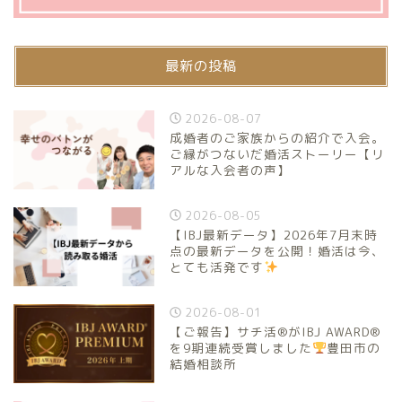
最新の投稿
2026-08-07
成婚者のご家族からの紹介で入会。
ご縁がつないだ婚活ストーリー【リ
アルな入会者の声】
2026-08-05
【IBJ最新データ】2026年7月末時
点の最新データを公開！婚活は今、
とても活発です
2026-08-01
【ご報告】サチ活®がIBJ AWARD®
を9期連続受賞しました
豊田市の
結婚相談所