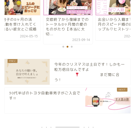
0代男子の8ヶ月の活
交際終了から復縁までの
出会いから入籍まで
。転勤を受け入れてく
トータル8ヶ月間の愛の
月のスピード婚の自
た明るい彼女とご成婚
ものがたり【本当に大
ップル♡ヒストリー
切...
2024-05-15
2024-0
2023-09-14
今年のクリスマスは土日です！しかも一
粒万倍日なんですよ
まだ間に合
う！
30代半ばのトヨタ自動車男子がご入会で
す‼︎