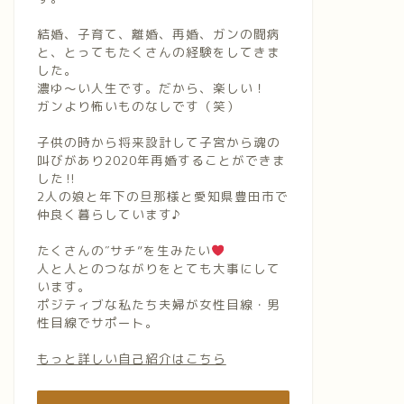
結婚、子育て、離婚、再婚、ガンの闘病
と、とってもたくさんの経験をしてきま
した。
濃ゆ〜い人生です。だから、楽しい！
ガンより怖いものなしです（笑）
子供の時から将来設計して子宮から魂の
叫びがあり2020年再婚することができま
した‼︎
2人の娘と年下の旦那様と愛知県豊田市で
仲良く暮らしています♪
たくさんの″サチ”を生みたい
人と人とのつながりをとても大事にして
います。
ポジティブな私たち夫婦が女性目線・男
性目線でサポート。
もっと詳しい自己紹介はこちら