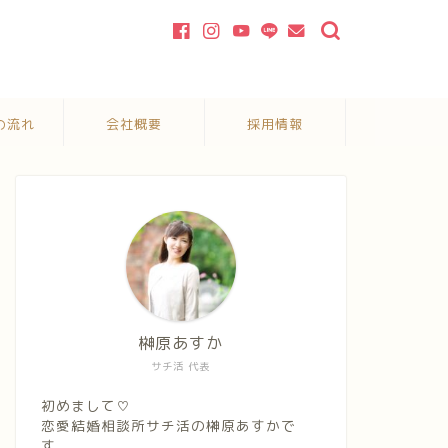
の流れ
会社概要
採用情報
榊原あすか
サチ活 代表
初めまして♡
恋愛結婚相談所サチ活の榊原あすかで
す。