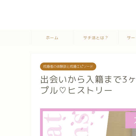
ホーム
サチ活とは？
サー
成婚者の体験談と成婚エピソード
出会いから入籍まで3
プル♡ヒストリー