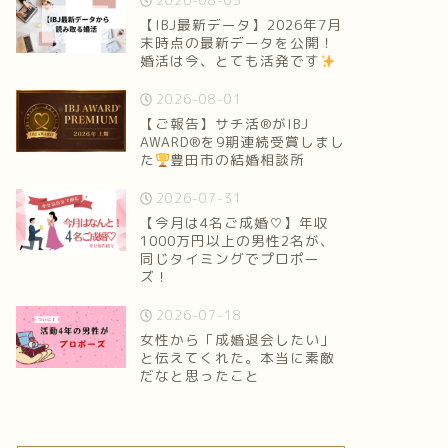
2026-08-05
【IBJ最新データ】2026年7月
末時点の最新データを公開！
婚活は今、とても活発です
2026-08-01
【ご報告】サチ活®がIBJ
AWARD®を9期連続受賞しまし
た
豊田市の結婚相談所
2026-07-31
【今月は4名ご成婚♡】年収
1000万円以上の男性2名が、
同じタイミングでプロポー
ズ！
2026-07-18
女性から「成婚退会したい」
と伝えてくれた。本当に素敵
だなと思ったこと