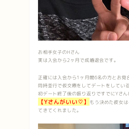
お相手女子のHさん
実は入会から2ヶ月で成婚退会です。
正確には入会から1ヶ月間6名の方とお見
同時並行で仮交際をしてデートをしてい
初デート終了後の振り返りですでにYさん
【Yさんがいい♡】
もう決めた彼女は
てきてくれました。