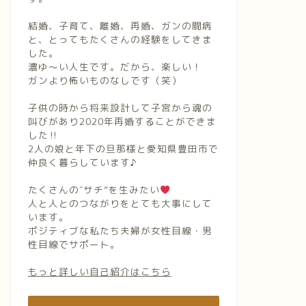
結婚、子育て、離婚、再婚、ガンの闘病
と、とってもたくさんの経験をしてきま
した。
濃ゆ〜い人生です。だから、楽しい！
ガンより怖いものなしです（笑）
子供の時から将来設計して子宮から魂の
叫びがあり2020年再婚することができま
した‼︎
2人の娘と年下の旦那様と愛知県豊田市で
仲良く暮らしています♪
たくさんの″サチ”を生みたい
人と人とのつながりをとても大事にして
います。
ポジティブな私たち夫婦が女性目線・男
性目線でサポート。
もっと詳しい自己紹介はこちら