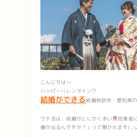
こんにちは〜
ハッピーバレンタイン♡
結婚ができる
結婚相談所・愛知県の
サチ活は、成婚がとにかく多い
同業者
婚が出るんですか？」って聞かれます( ..›ᴗ‹.