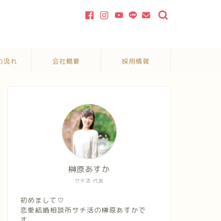
の流れ
会社概要
採用情報
榊原あすか
サチ活 代表
初めまして♡
恋愛結婚相談所サチ活の榊原あすかで
す。