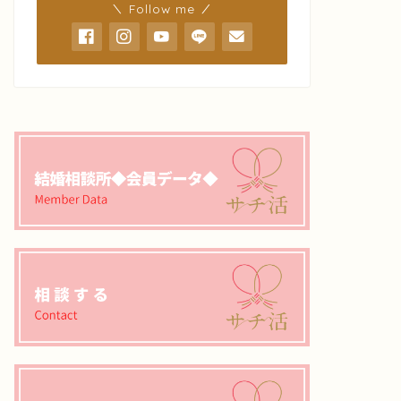
＼ Follow me ／