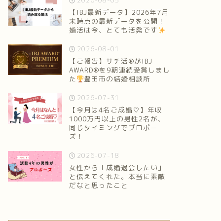
2026-08-05
【IBJ最新データ】2026年7月
末時点の最新データを公開！
婚活は今、とても活発です
2026-08-01
【ご報告】サチ活®がIBJ
AWARD®を9期連続受賞しまし
た
豊田市の結婚相談所
2026-07-31
【今月は4名ご成婚♡】年収
1000万円以上の男性2名が、
同じタイミングでプロポー
ズ！
2026-07-18
女性から「成婚退会したい」
と伝えてくれた。本当に素敵
だなと思ったこと