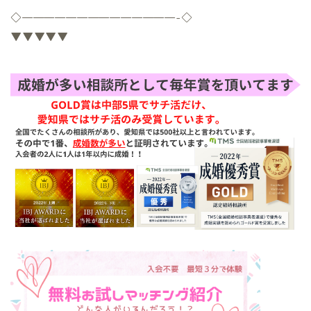
◇
——————————————-
◇
▼▼▼▼▼