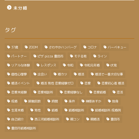
未分類
タグ
37歳
ZOOM
さわやかハンバーグ
コロナ
バーベキュー
パートナー
ピザ pizza 豊田市
モテる男
ライン
リアルな体験
レスポンス
令和
令和元年婚
伏見
個性心理學
出会い
婚カツ
婚活
婚活で一番大切な事
婚活イベント
婚活 男性 恋愛経験ゼロ
恋愛
恋愛初心者 婚活
恋愛未経験
恋愛相談所
恋愛経験なし
恋愛結婚
恋活
成婚
接触回数
時間
条件
榊原あすか
独身
生涯未婚
男性
結婚
結婚相談所
結婚相談所 成婚例
自己紹介
西三河結婚相談所
親コン
親婚活
豊田市
豊田市結婚相談所