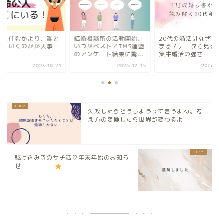
婚相談所の活動開始、
20代の婚活はなぜ早く決
どこに住むかより、
つがベスト？TMS連盟
まる？データで見る短期
生きていくのかが大
アンケート結果に驚...
集中婚活の強さ
2025-12-15
2026-05-04
2023-1
失敗したらどうしようって言うよね。考
え方の変換したら世界が変わるよ
駆け込み寺のサチ活♡年末年始のお知ら
せ