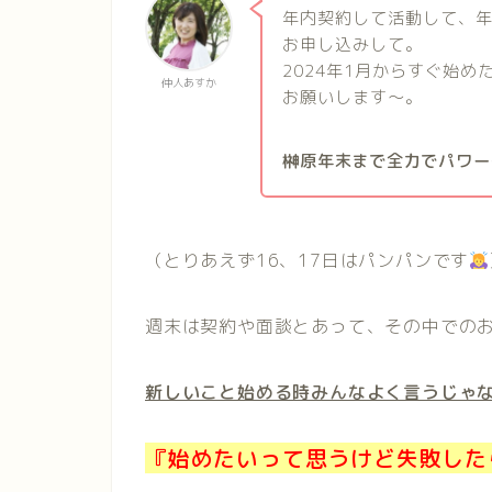
年内契約して活動して、
お申し込みして。
2024年1月からすぐ始
仲人あすか
お願いします〜。
榊原年末まで全力でパワー
（とりあえず16、17日はパンパンです
週末は契約や面談とあって、その中での
新しいこと
始める時みんなよく言うじゃ
『始めたいって思うけど失敗した