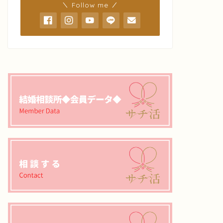
＼ Follow me ／