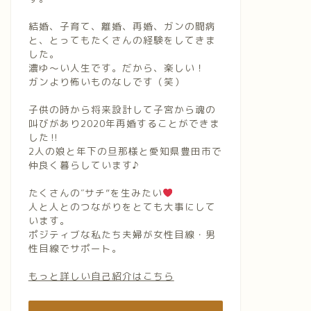
結婚、子育て、離婚、再婚、ガンの闘病
と、とってもたくさんの経験をしてきま
した。
濃ゆ〜い人生です。だから、楽しい！
ガンより怖いものなしです（笑）
子供の時から将来設計して子宮から魂の
叫びがあり2020年再婚することができま
した‼︎
2人の娘と年下の旦那様と愛知県豊田市で
仲良く暮らしています♪
たくさんの″サチ”を生みたい
人と人とのつながりをとても大事にして
います。
ポジティブな私たち夫婦が女性目線・男
性目線でサポート。
もっと詳しい自己紹介はこちら