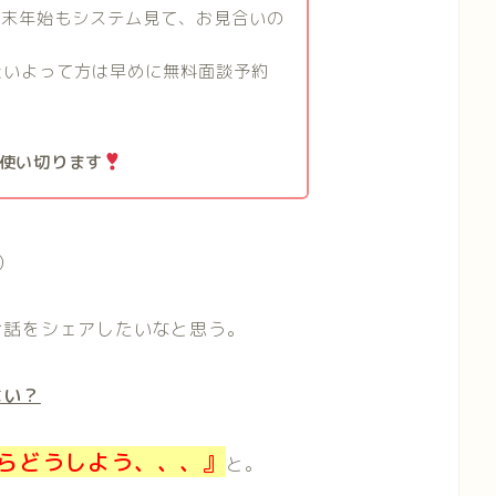
年末年始もシステム見て、お見合いの
めたいよって方は早めに無料面談予約
使い切ります
）
お話をシェアしたいなと思う。
ない？
らどうしよう、、、』
と。