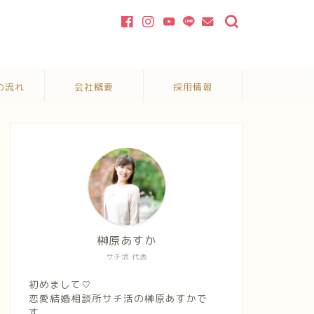
の流れ
会社概要
採用情報
榊原あすか
サチ活 代表
初めまして♡
恋愛結婚相談所サチ活の榊原あすかで
す。