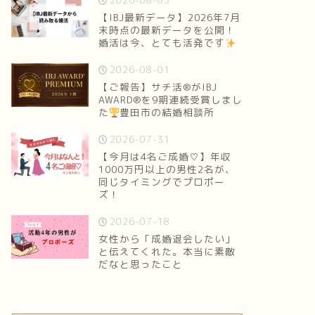
2026-08-05
【IBJ最新データ】2026年7月
末時点の最新データを公開！
婚活は今、とても活発です
2026-08-01
【ご報告】サチ活®がIBJ
AWARD®を9期連続受賞しまし
た
豊田市の結婚相談所
2026-07-31
【今月は4名ご成婚♡】年収
1000万円以上の男性2名が、
同じタイミングでプロポー
ズ！
2026-07-18
女性から「成婚退会したい」
と伝えてくれた。本当に素敵
だなと思ったこと