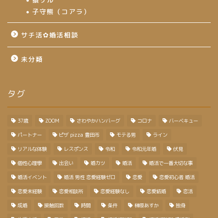
子守熊（コアラ）
サチ活✿婚活相談
未分類
タグ
37歳
ZOOM
さわやかハンバーグ
コロナ
バーベキュー
パートナー
ピザ pizza 豊田市
モテる男
ライン
リアルな体験
レスポンス
令和
令和元年婚
伏見
個性心理學
出会い
婚カツ
婚活
婚活で一番大切な事
婚活イベント
婚活 男性 恋愛経験ゼロ
恋愛
恋愛初心者 婚活
恋愛未経験
恋愛相談所
恋愛経験なし
恋愛結婚
恋活
成婚
接触回数
時間
条件
榊原あすか
独身