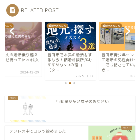
RELATED POST
のあれこれ
婚活のあれこれ
婚活のあれこれ
田市で本気の婚活をす
豊田市青少年センターに
波乱万丈の婚活乗り
なら！結婚相談所がお
て婚活の男性向けセミナ
たら幸せ待ってた20
すめな3つの理由
ーでお話させていただ
子
...
き...
2024-1
2025-11-17
2021-09-19
行動量が多い女子のお見合い
テントの中でコタツ始めました