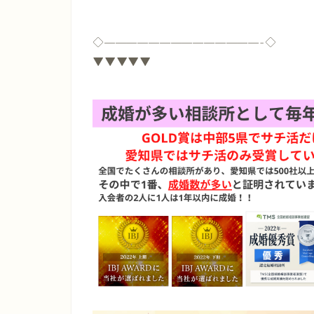
◇
——————————————-
◇
▼▼▼▼▼