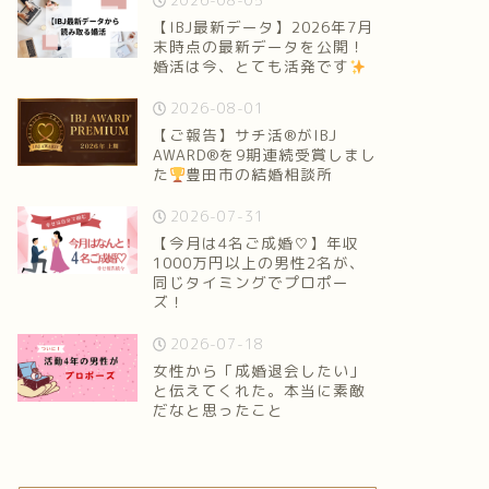
2026-08-05
【IBJ最新データ】2026年7月
末時点の最新データを公開！
婚活は今、とても活発です
2026-08-01
【ご報告】サチ活®がIBJ
AWARD®を9期連続受賞しまし
た
豊田市の結婚相談所
2026-07-31
【今月は4名ご成婚♡】年収
1000万円以上の男性2名が、
同じタイミングでプロポー
ズ！
2026-07-18
女性から「成婚退会したい」
と伝えてくれた。本当に素敵
だなと思ったこと