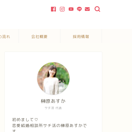
の流れ
会社概要
採用情報
榊原あすか
サチ活 代表
初めまして♡
恋愛結婚相談所サチ活の榊原あすかで
す。