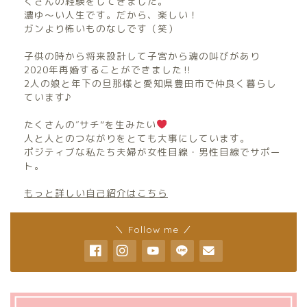
くさんの経験をしてきました。
濃ゆ〜い人生です。だから、楽しい！
ガンより怖いものなしです（笑）
子供の時から将来設計して子宮から魂の叫びがあり
2020年再婚することができました‼︎
2人の娘と年下の旦那様と愛知県豊田市で仲良く暮らし
ています♪
たくさんの″サチ”を生みたい
人と人とのつながりをとても大事にしています。
ポジティブな私たち夫婦が女性目線・男性目線でサポー
ト。
もっと詳しい自己紹介はこちら
＼ Follow me ／