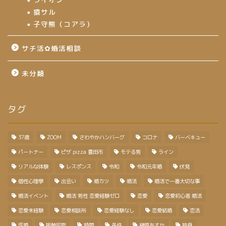
猿サル
子守熊（コアラ）
サチ活✿婚活相談
未分類
タグ
37歳
ZOOM
さわやかハンバーグ
コロナ
バーベキュー
パートナー
ピザ pizza 豊田市
モテる男
ライン
リアルな体験
レスポンス
令和
令和元年婚
伏見
個性心理學
出会い
婚カツ
婚活
婚活で一番大切な事
婚活イベント
婚活 男性 恋愛経験ゼロ
恋愛
恋愛初心者 婚活
恋愛未経験
恋愛相談所
恋愛経験なし
恋愛結婚
恋活
成婚
接触回数
時間
条件
榊原あすか
独身