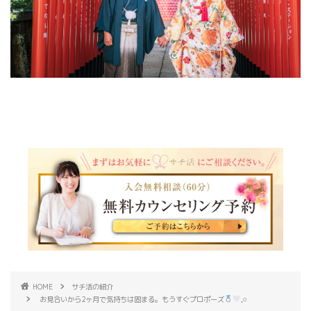
HOME
サチ活の紹介
お見合いから2ヶ月で気持ちは固まる。もうすぐプロポーズ
𓈒𓏸