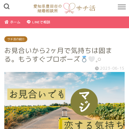
ホーム
LINEで相談
サチ活の紹介
お見合いから2ヶ月で気持ちは固ま
る。もうすぐプロポーズ
𓈒𓏸
2023-06-15