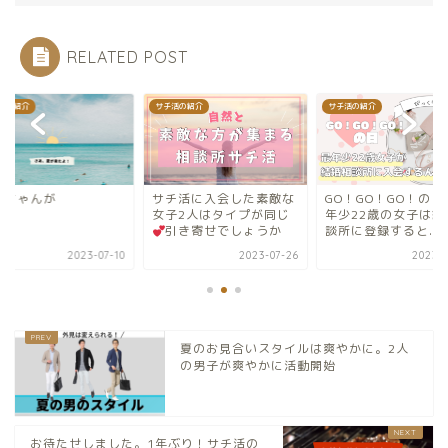
RELATED POST
活の紹介
サチ活の紹介
サチ活の紹介
チ活に入会した素敵な
GO！GO！GO！の日、最
すーちゃんが
子2人はタイプが同じ
年少22歳の女子は結婚相
引き寄せでしょうか
談所に登録すると...
2023-07-26
2023-05-05
2023-0
夏のお見合いスタイルは爽やかに。2人
の男子が爽やかに活動開始
お待たせしました。1年ぶり！サチ活の