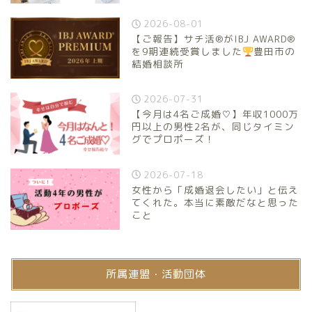
2026-08-01
【ご報告】サチ活®がIBJ AWARD®
を9期連続受賞しました
豊田市の
結婚相談所
2026-07-31
【今月は4名ご成婚♡】年収1000万
円以上の男性2名が、同じタイミン
グでプロポーズ！
2026-07-18
女性から「成婚退会したい」と伝え
てくれた。本当に素敵だなと思った
こと
所属連盟・活動団体