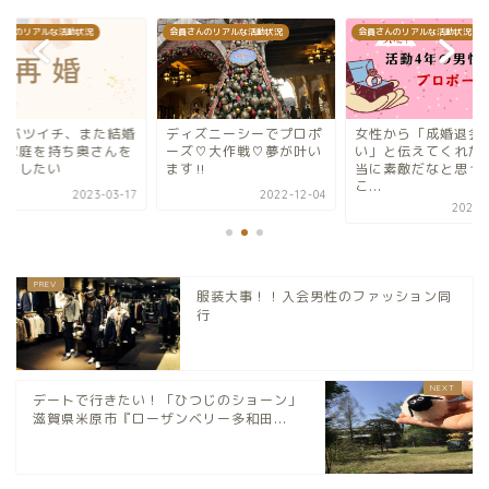
さんのリアルな活動状況
会員さんのリアルな活動状況
会員さんのリアルな活動状況
ィズニーシーでプロポ
女性から「成婚退会した
40代バツイチ、また
ズ♡大作戦♡夢が叶い
い」と伝えてくれた。本
して家庭を持ち奥さ
‼︎
当に素敵だなと思った
大切にしたい
こ...
2022-12-04
2023-0
2026-07-18
服装大事！！入会男性のファッション同
行
デートで行きたい！「ひつじのショーン」
滋賀県米原市『ローザンベリー多和田...