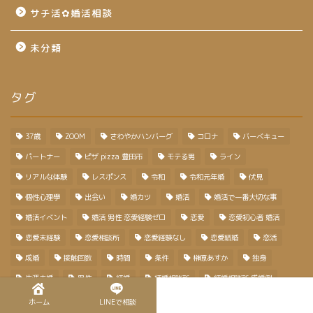
サチ活✿婚活相談
未分類
タグ
37歳
ZOOM
さわやかハンバーグ
コロナ
バーベキュー
パートナー
ピザ pizza 豊田市
モテる男
ライン
リアルな体験
レスポンス
令和
令和元年婚
伏見
個性心理學
出会い
婚カツ
婚活
婚活で一番大切な事
婚活イベント
婚活 男性 恋愛経験ゼロ
恋愛
恋愛初心者 婚活
恋愛未経験
恋愛相談所
恋愛経験なし
恋愛結婚
恋活
成婚
接触回数
時間
条件
榊原あすか
独身
生涯未婚
男性
結婚
結婚相談所
結婚相談所 成婚例
自己紹介
西三河結婚相談所
親コン
親婚活
豊田市
ホーム
LINEで相談