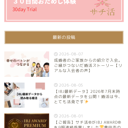
最新の投稿
2026-08-07
成婚者のご家族からの紹介で入会。
ご縁がつないだ婚活ストーリー【リ
アルな入会者の声】
2026-08-05
【IBJ最新データ】2026年7月末時
点の最新データを公開！婚活は今、
とても活発です
2026-08-01
【ご報告】サチ活®がIBJ AWARD®
を9期連続受賞しました
豊田市の