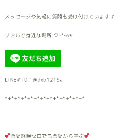
メッセージや気軽に質問も受け付けています ♪
リアルで身近な場所 ♡ᵕ̈*⑅୨୧
LINE＠ID：@dxb1215a
*+*+*+*+*+*+*+*+*+*+*+*+*
恋愛経験ゼロでも恋愛から学ぶ